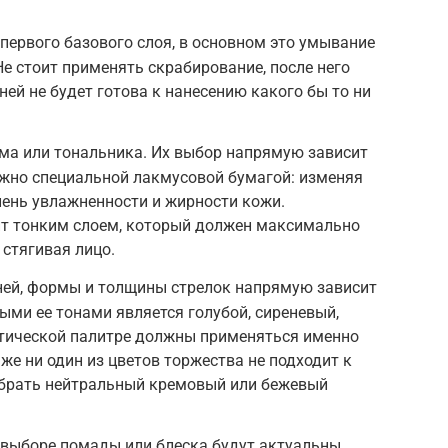
первого базового слоя, в основном это умывание
е стоит применять скрабирование, после него
дней не будет готова к нанесению какого бы то ни
а или тональника. Их выбор напрямую зависит
ожно специальной лакмусовой бумагой: изменяя
епень увлажненности и жирности кожи.
т тонким слоем, который должен максимально
 стягивая лицо.
ней, формы и толщины стрелок напрямую зависит
ыми ее тонами является голубой, сиреневый,
етической палитре должны применяться именно
 же ни один из цветов торжества не подходит к
ыбрать нейтральный кремовый или бежевый
 выборе помады или блеска будут актуальны,