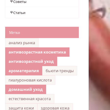
Советы
Статьи
Метки
анализ рынка
антивозрастная косметика
антивозрастной уход
ароматерапия
бьюти-тренды
гиалуроновая кислота
домашний уход
естественная красота
защита кожи
здоровая кожа