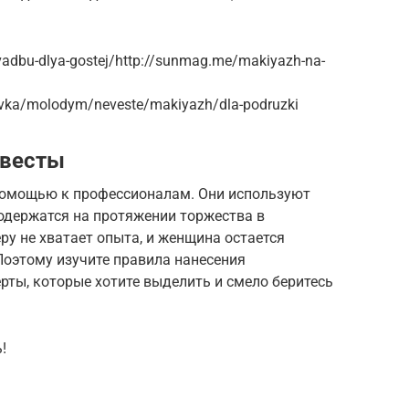
vadbu-dlya-gostej/http://sunmag.me/makiyazh-na-
tovka/molodym/neveste/makiyazh/dla-podruzki
евесты
помощью к профессионалам. Они используют
одержатся на протяжении торжества в
ру не хватает опыта, и женщина остается
оэтому изучите правила нанесения
ерты, которые хотите выделить и смело беритесь
!