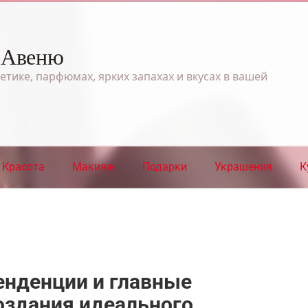
 Авеню
етике, парфюмах, ярких запахах и вкусах в вашей
Красота
Макияж
Подарки
Украшения
К
енденции и главные
оздания идеального