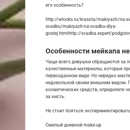
его особенность?
http://wlooks.ru/krasota/makiyazh/na-s
svadbu/makiyazh-na-svadbu-dlya-
gostej.htmlhttp://svadba.expert/podgo
Особенности мейкапа н
Чаще всего девушки обращаются за 
качественные материалы, которые пр
первозданном виде. Но нередко масте
недовольной своим внешним видом. П
косметических средств, определите ч
за кисть.
Не стоит бояться экспериментировать
Смелый дневной make-up