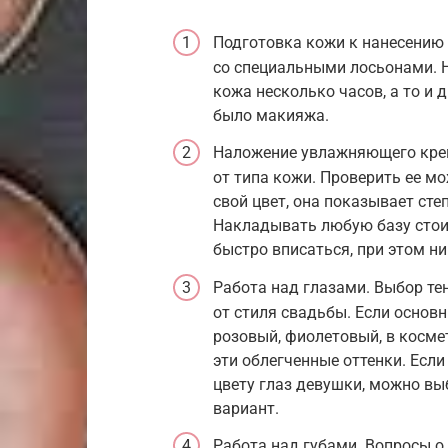
Подготовка кожи к нанесению 
со специальными лосьонами. Н
кожа несколько часов, а то и 
было макияжа.
Наложение увлажняющего крем
от типа кожи. Проверить ее м
свой цвет, она показывает ст
Накладывать любую базу стои
быстро вписаться, при этом ни
Работа над глазами. Выбор те
от стиля свадьбы. Если основн
розовый, фиолетовый, в косм
эти облегченные оттенки. Если
цвету глаз девушки, можно в
вариант.
Работа над губами. Вопросы о