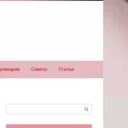
улинария
Советы
Статьи
Поиск: