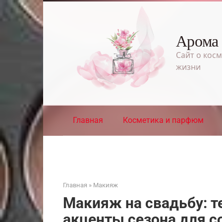
Перейти
к
контенту
Арома
Сайт о косм
жизни
Главная
Косметика и парфюм
Главная
»
Макияж
Макияж на свадьбу: т
акценты сезона для с