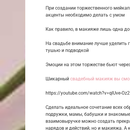
При создании торжественного мейкап
акценты необходимо делать с умом
Как правило, в макияже лишь одна до
На свадьбе внимание лучше уделить г
тушью и подводкой
Эмоции на этом торжестве бьют через
Шикарный
свадебный макияж вы смо
https://youtube.com/watch?v=qIUve-Oz2
Сделать идеальное сочетание всех обр
подружки, мамы, бабушки и знакомые 
взаимовыручке можно создать прекрас
нарядов и действий, но и макияжа. А