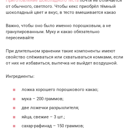
Приготовление шоколадного теста
почти не отличается
от обычного, светлого. Чтобы кекс приобрёл тёмный
шоколадный цвет и вкус, в тесто вмешивается какао
Важно, чтобы оно было именно порошковым, а не
гранулированным. Муку и какао обязательно
пересеивайте
При длительном хранении такие компоненты имеют
свойство слёживаться или схватываться комками, если
от них не избавиться, выпечка не выйдет воздушной.
Ингредиенты:
ложка хорошего порошкового какао;
мука – 200 граммов;
две ложечки разрыхлителя;
яйца, свежие – 3 шт.;
сахар-рафинад – 150 граммов;