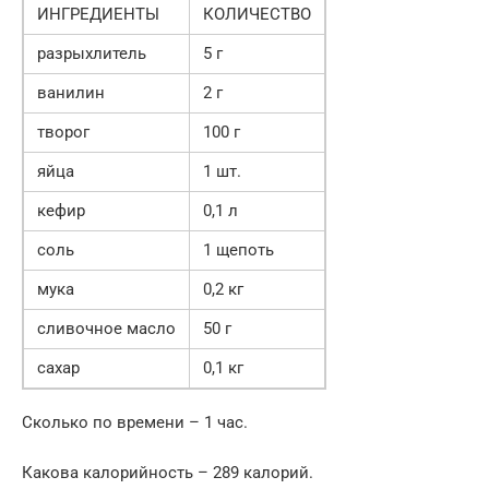
ИНГРЕДИЕНТЫ
КОЛИЧЕСТВО
разрыхлитель
5 г
ванилин
2 г
творог
100 г
яйца
1 шт.
кефир
0,1 л
соль
1 щепоть
мука
0,2 кг
сливочное масло
50 г
сахар
0,1 кг
Сколько по времени – 1 час.
Какова калорийность – 289 калорий.