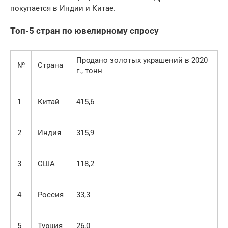
покупается в Индии и Китае.
Топ-5 стран по ювелирному спросу
Продано золотых украшений в 2020
№
Страна
г., тонн
1
Китай
415,6
2
Индия
315,9
3
США
118,2
4
Россия
33,3
5
Турция
26,0