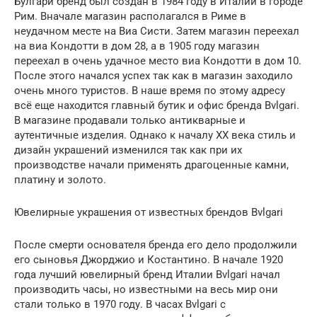
Булгари бренд был создан в 1984 году в Италии в городе
Рим. Вначале магазин располагался в Риме в
неудачном месте на Виа Систи. Затем магазин переехал
на виа Кондотти в дом 28, а в 1905 году магазин
переехал в очень удачное место виа Кондотти в дом 10.
После этого начался успех так как в магазин заходило
очень много туристов. В наше время по этому адресу
всё еще находится главный бутик и офис бренда Bvlgari.
В магазине продавали только антикварные и
аутентичные изделия. Однако к началу ХХ века стиль и
дизайн украшений изменился так как при их
производстве начали применять драгоценные камни,
платину и золото.
Ювелирные украшения от известных брендов Bvlgari
После смерти основателя бренда его дело продолжили
его сыновья Джорджио и Костантино. В начале 1920
года лучший ювелирный бренд Италии Bvlgari начал
производить часы, но известными на весь мир они
стали только в 1970 году. В часах Bvlgari с