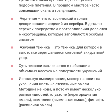
крепится тонкая проволока, образующая
подобие плетения. В прошлом мастера часто
совмещали скань и грануляцию.
Чернение – это классический вариант
декорирования изделий из серебра. В деталях
сережек посредством протравливания делаются
микротрещины, которые заполняются особым
сплавом.
Ажурная техника – это техника, для которой в
заготовке серег делается сквозной аккуратный
узор.
Суть чеканки заключается в набивании
объемных насечек на поверхности украшений.
Используя эмалирование, мастер наносит на
украшения цветные стеклянные эмали.
Методика не нова, а потому имеет несколько
разновидностей: клуазоне (перегородчатая
эмаль), шамплеве (выемчатая эмаль), финифть
(расписная эмаль).