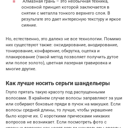
Алмазная грань – это необычная техника,
основной принцип которой заключается в
снятии с металла тонкого верхнего слоя. В
результате это дает интересную текстуру и яркое
сияние.
Но, естественно, это далеко не все технологии. Помимо
них существуют также: оксидирование, анодирование,
тонирование, конфарение, обкрутка, оцепка и
плакирование (такой метод позволяет получить дутое
или полое золото), цветная лазерная гравировка и
многие другие.
Как лучше носить серьги шандельеры
Глупо прятать такую красоту под распущенными
волосами. В крайнем случае волосы заправляют за уши
или собирают боковые пряди в пучок на макушке. Если
волосы средней длины, то лучше, чтобы украшение
было короче их. С короткими прическами никаких
вопросов не возникает. Если посмотреть фото с
красных дорожек как носят серьги шандельеры звезды,