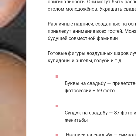
оригинальность. Они могут быть распо
столом молодожёнов. Украшать свад
Различные надписи, созданные на ос
привлекут внимание всех гостей. Мо
будущей совместной фамилии
Готовые фигуры воздушных шаров луч
купидоны и ангелы, голуби и т.д.
Буквы на свадьбу — приветств
фотосессии + 69 фото
Сундук на свадьбу — 87 фото-
женитьбы
Надписи на свадьбу — символ