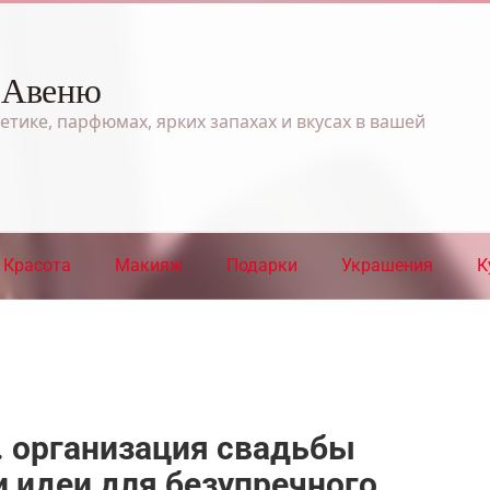
 Авеню
етике, парфюмах, ярких запахах и вкусах в вашей
Красота
Макияж
Подарки
Украшения
К
. организация свадьбы
и идеи для безупречного