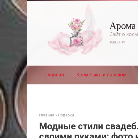
Перейти
к
контенту
Арома
Сайт о косм
жизни
Главная
Косметика и парфюм
Главная
»
Подарки
Модные стили свадеб
своими руками: фото 