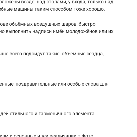
ложены везде: над столами, у входа, только над
ебные машины таким способом тоже хорошо.
нове объёмных воздушных шаров, быстро
жно выполнить надписи имён молодожёнов или их
ше всего подойдут такие: объёмные сердца,
енные, поздравительные или особые слова для
идей стильного и гармоничного элемента
изм и основные идеи реализации + фото