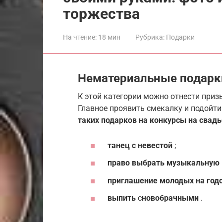
торжества
На чтение:
18 мин
Рубрика:
Подарки
Нематериальные подарк
К этой категории можно отнести приз
Главное проявить смекалку и подойт
таких подарков на конкурсы на свадь
танец с невестой
;
право выбрать музыкальную
приглашение молодых на го
выпить
с
новобрачными
.