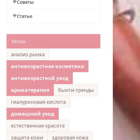
Советы
Статьи
Метки
анализ рынка
антивозрастная косметика
антивозрастной уход
ароматерапия
бьюти-тренды
гиалуроновая кислота
домашний уход
естественная красота
защита кожи
здоровая кожа