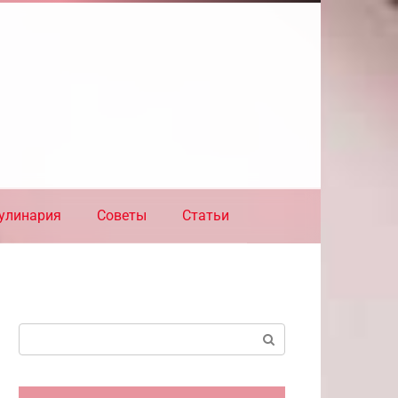
улинария
Советы
Статьи
Поиск: