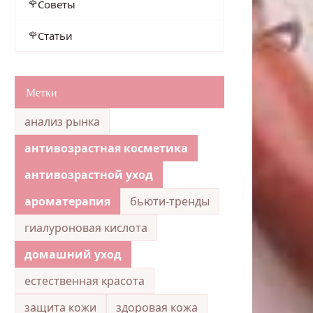
Советы
Статьи
Метки
анализ рынка
антивозрастная косметика
антивозрастной уход
ароматерапия
бьюти-тренды
гиалуроновая кислота
домашний уход
естественная красота
защита кожи
здоровая кожа