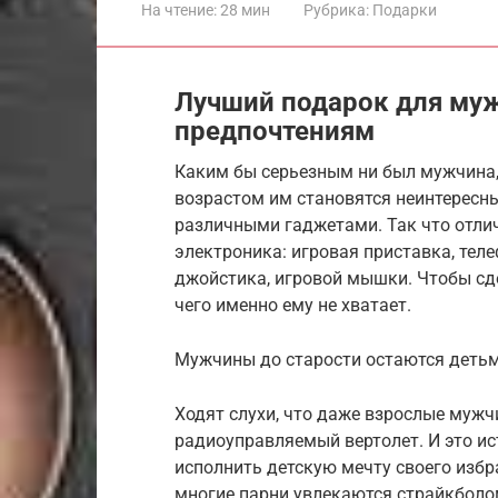
На чтение:
28 мин
Рубрика:
Подарки
Лучший подарок для муж
предпочтениям
Каким бы серьезным ни был мужчина, 
возрастом им становятся неинтересн
различными гаджетами. Так что отли
электроника: игровая приставка, теле
джойстика, игровой мышки. Чтобы сд
чего именно ему не хватает.
Мужчины до старости остаются детьм
Ходят слухи, что даже взрослые мужч
радиоуправляемый вертолет. И это ист
исполнить детскую мечту своего избр
многие парни увлекаются страйкболом