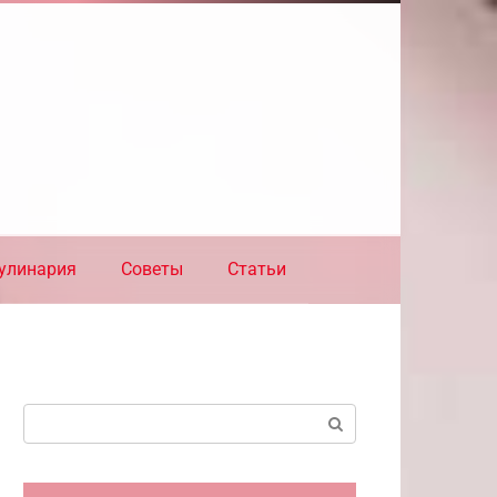
улинария
Советы
Статьи
Поиск: