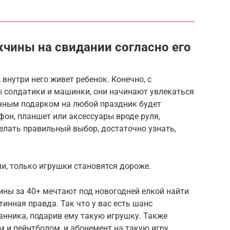
чины на свидании согласно его
внутри него живет ребенок. Конечно, с
ы солдатики и машинки, они начинают увлекаться
чным подарком на любой праздник будет
фон, планшет или аксессуары вроде руля,
елать правильный выбор, достаточно узнать,
и, только игрушки становятся дороже.
ины за 40+ мечтают под новогодней елкой найти
инная правда. Так что у вас есть шанс
анника, подарив ему такую игрушку. Также
 и пейнтболом, и абонемент на такую игру