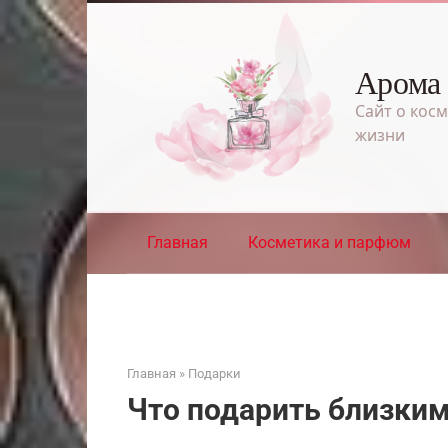
Перейти
к
контенту
Арома
Сайт о косм
жизни
Главная
Косметика и парфюм
Главная
»
Подарки
Что подарить близким