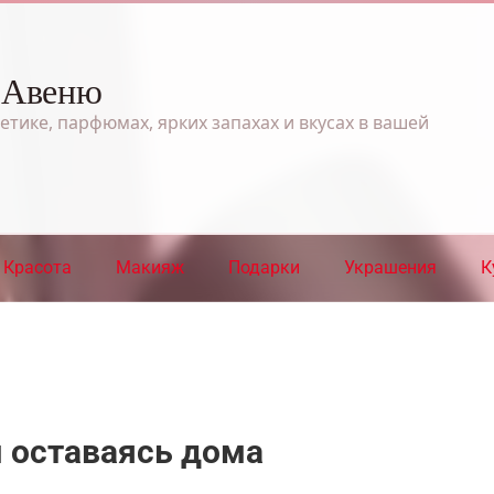
 Авеню
етике, парфюмах, ярких запахах и вкусах в вашей
Красота
Макияж
Подарки
Украшения
К
 оставаясь дома