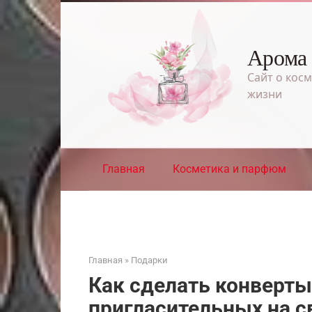
Перейти
к
контенту
Арома
Сайт о косм
жизни
Главная
Косметика и парфюм
Главная
»
Подарки
Как сделать конверты
пригласительных на с