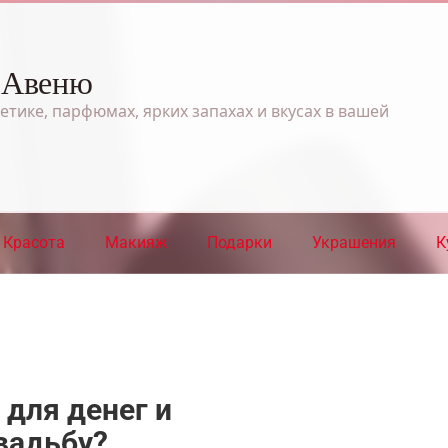
 Авеню
етике, парфюмах, ярких запахах и вкусах в вашей
Красота
Макияж
Подарки
Украшения
К
 для денег и
вадьбу?