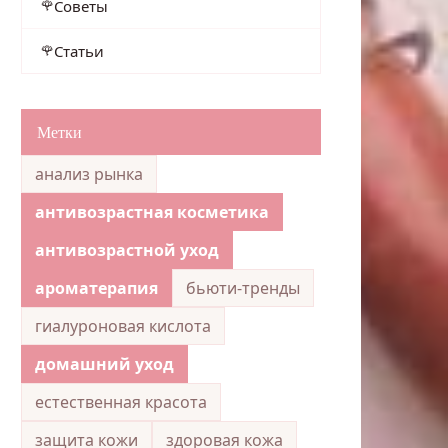
Советы
Статьи
Метки
анализ рынка
антивозрастная косметика
антивозрастной уход
ароматерапия
бьюти-тренды
гиалуроновая кислота
домашний уход
естественная красота
защита кожи
здоровая кожа