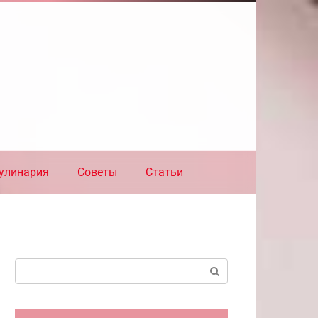
улинария
Советы
Статьи
Поиск: