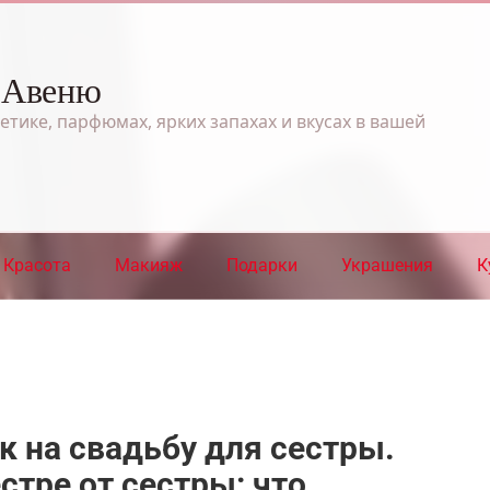
 Авеню
етике, парфюмах, ярких запахах и вкусах в вашей
Красота
Макияж
Подарки
Украшения
К
 на свадьбу для сестры.
стре от сестры: что