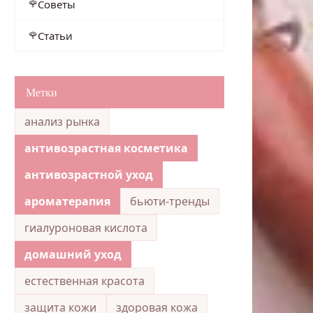
Советы
Статьи
Метки
анализ рынка
антивозрастная косметика
антивозрастной уход
ароматерапия
бьюти-тренды
гиалуроновая кислота
домашний уход
естественная красота
защита кожи
здоровая кожа