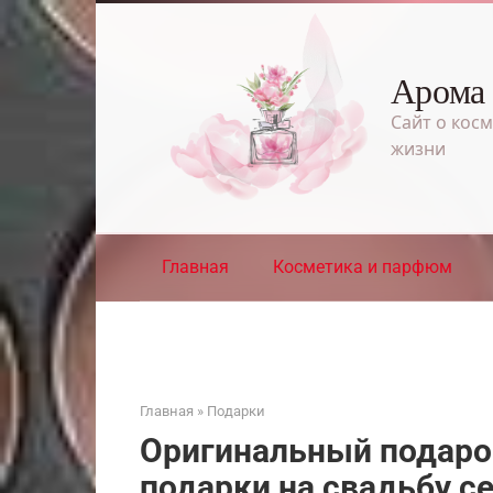
Перейти
к
контенту
Арома
Сайт о косм
жизни
Главная
Косметика и парфюм
Главная
»
Подарки
Оригинальный подарок
подарки на свадьбу се