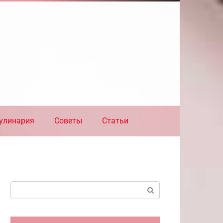
улинария
Советы
Статьи
Поиск: