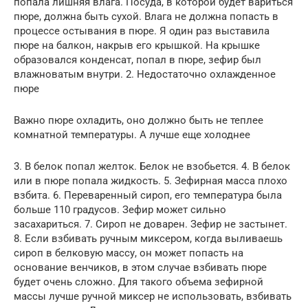
попала лишняя влага. Посуда, в которой будет вариться
пюре, должна быть сухой. Влага не должна попасть в
процессе остывания в пюре. Я один раз выставила
пюре на балкон, накрыв его крышкой. На крышке
образовался конденсат, попал в пюре, зефир был
влажноватым внутри. 2. Недостаточно охлажденное
пюре
Важно пюре охладить, оно должно быть не теплее
комнатной температуры. А лучше еще холоднее
3. В белок попал желток. Белок не взобьется. 4. В белок
или в пюре попала жидкость. 5. Зефирная масса плохо
взбита. 6. Переваренный сироп, его температура была
больше 110 градусов. Зефир может сильно
засахариться. 7. Сироп не доварен. Зефир не застынет.
8. Если взбивать ручным миксером, когда выливаешь
сироп в белковую массу, он может попасть на
основание венчиков, в этом случае взбивать пюре
будет очень сложно. Для такого объема зефирной
массы лучше ручной миксер не использовать, взбивать