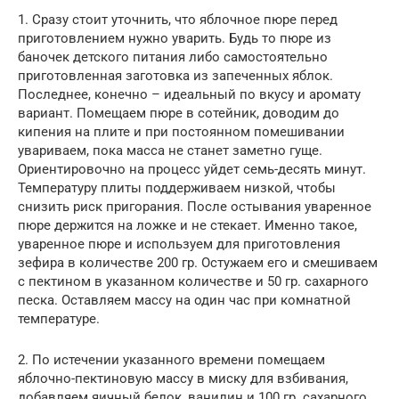
1. Сразу стоит уточнить, что яблочное пюре перед
приготовлением нужно уварить. Будь то пюре из
баночек детского питания либо самостоятельно
приготовленная заготовка из запеченных яблок.
Последнее, конечно – идеальный по вкусу и аромату
вариант. Помещаем пюре в сотейник, доводим до
кипения на плите и при постоянном помешивании
увариваем, пока масса не станет заметно гуще.
Ориентировочно на процесс уйдет семь-десять минут.
Температуру плиты поддерживаем низкой, чтобы
снизить риск пригорания. После остывания уваренное
пюре держится на ложке и не стекает. Именно такое,
уваренное пюре и используем для приготовления
зефира в количестве 200 гр. Остужаем его и смешиваем
с пектином в указанном количестве и 50 гр. сахарного
песка. Оставляем массу на один час при комнатной
температуре.
2. По истечении указанного времени помещаем
яблочно-пектиновую массу в миску для взбивания,
добавляем яичный белок, ванилин и 100 гр. сахарного