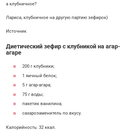
а клубничное?
Лариса, клубничное на другую партию зефирок)
Источник
Диетический зефир с клубникой на агар-
агаре
200 г клубники;
1 яичный белок;
5 г агар-агара;
75 г воды;
пакетик ванилина;
сахарозаменитель по вкусу.
Калорийность: 32 ккал.