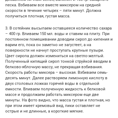
песка. Взбиваем все вместе миксером на средней
скорости в течение четырех – пяти минут. Должна
получиться плотная, густая масса.
3. В сотейник высыпаем оставшееся количество сахара
– 400 гр. Вливаем 150 мл. воды и ставим на плиту. При
постоянном помешивании доводим сироп до кипения и
варим его, пока он заметно не загустеет, а на
поверхности не начнут проступать крупные пузыри.
Цвет сиропа должен измениться на светло-желтый.
Полученный кипящий сироп тонкой струйкой вводим в
белково-яблочную массу, не прекращая взбивания.
Скорость работы миксера – высокая. Взбиваем семь-
десять минут. Далее растворяем лимонную кислоту в
двух столовых ложках горячей воды в отдельной
емкости. Вливаем полученную жидкость к белковой
массе и продолжаем работать миксером еще две
минуты. На фото видно, что масса густая и плотная, но
при этом имеет кремовый вид, пики оставляет не
острые и не длинные, а короткие мягкие.