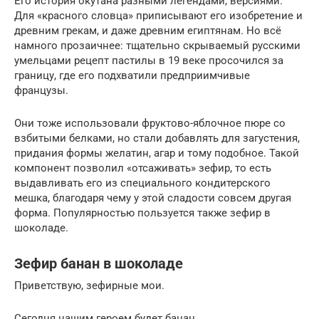
Его история окутана разными легендами, версиями.
Для «красного словца» приписывают его изобретение и
древним грекам, и даже древним египтянам. Но всё
намного прозаичнее: тщательно скрываемый русскими
умельцами рецепт пастилы в 19 веке просочился за
границу, где его подхватили предприимчивые
французы.
Они тоже использовали фруктово-яблочное пюре со
взбитыми белками, но стали добавлять для загустения,
придания формы желатин, агар и тому подобное. Такой
компонент позволил «отсаживать» зефир, то есть
выдавливать его из специального кондитерского
мешка, благодаря чему у этой сладости совсем другая
форма. Популярностью пользуется также зефир в
шоколаде.
Зефир банан в шоколаде
Приветствую, зефирные мои.
Сегодня нашим героем будет банан.