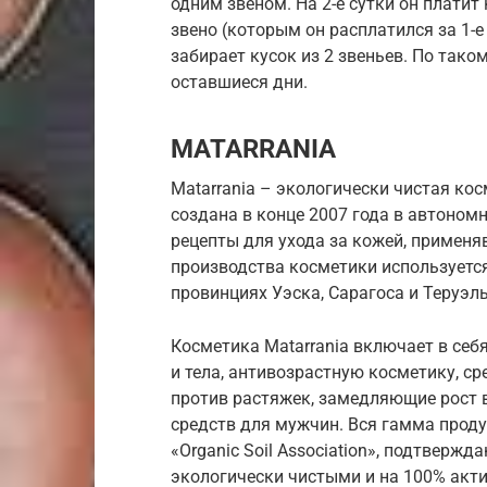
одним звеном. На 2-е сутки он платит
звено (которым он расплатился за 1-е 
забирает кусок из 2 звеньев. По тако
оставшиеся дни.
MATARRANIA
Matarrania – экологически чистая ко
создана в конце 2007 года в автоном
рецепты для ухода за кожей, примен
производства косметики используется
провинциях Уэска, Сарагоса и Теруэль
Косметика Matarrania включает в себ
и тела, антивозрастную косметику, с
против растяжек, замедляющие рост в
средств для мужчин. Вся гамма проду
«Organic Soil Association», подтверж
экологически чистыми и на 100% акт