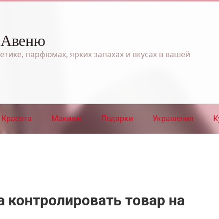
 Авеню
етике, парфюмах, ярких запахах и вкусах в вашей
Красота
Макияж
Подарки
Украшения
К
 контролировать товар на