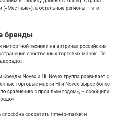
обавим в таблицу данных столбец “Страна”.
и («Местные»), а остальные регионы – это
е бренды
м импортной техники на витринах российских
остранения собственных торговых марок. По
льдорадо».
 бренды Novex и Hi. Novex группа развивает с
венные торговые марки Hi и Novex вырос более
в по сравнению с прошлым годом», – сообщили
радо».
способна сократить time-to-market и