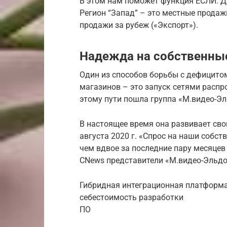
В этом нам поможет функция ЕСЛИ. Д
Регион “Запад” – это местные продаж
продажи за рубеж («Экспорт»).
Надежда на собственны
Один из способов борьбы с дефицито
магазинов – это запуск сетями распр
этому пути пошла группа «М.видео-Э
В настоящее время она развивает свои
августа 2020 г. «Спрос на наши собст
чем вдвое за последние пару месяце
CNews представители «М.видео-Эльдо
Гибридная интеграционная платформа 
себестоимость разработки
ПО