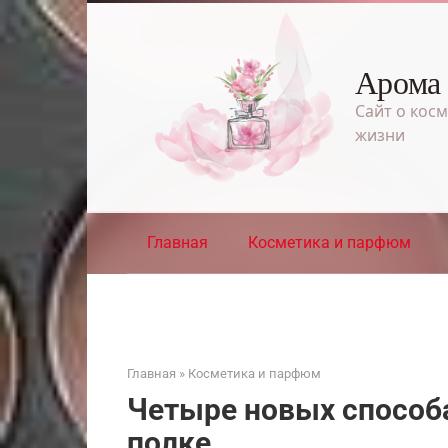
Перейти
к
контенту
Арома
Сайт о косм
жизни
Главная
Косметика и парфюм
Главная
»
Косметика и парфюм
Четыре новых способа
полке