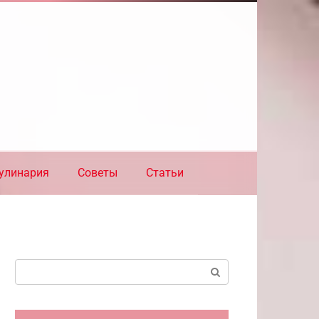
улинария
Советы
Статьи
Поиск: