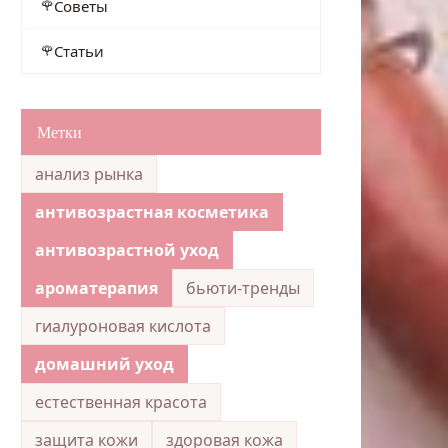
Советы
Статьи
Метки
анализ рынка
антивозрастная косметика
антивозрастной уход
ароматерапия
бьюти-тренды
гиалуроновая кислота
домашний уход
естественная красота
защита кожи
здоровая кожа