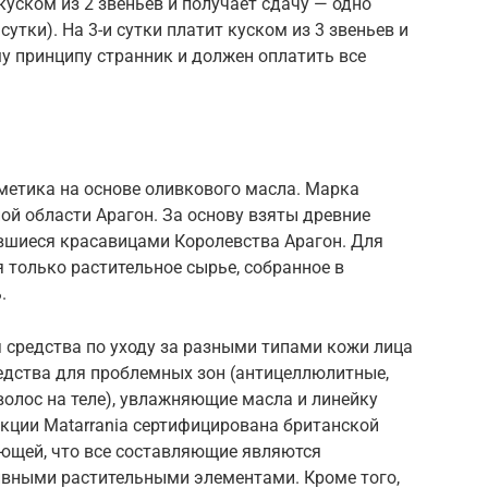
 куском из 2 звеньев и получает сдачу — одно
сутки). На 3-и сутки платит куском из 3 звеньев и
му принципу странник и должен оплатить все
сметика на основе оливкового масла. Марка
ной области Арагон. За основу взяты древние
явшиеся красавицами Королевства Арагон. Для
 только растительное сырье, собранное в
.
я средства по уходу за разными типами кожи лица
редства для проблемных зон (антицеллюлитные,
олос на теле), увлажняющие масла и линейку
кции Matarrania сертифицирована британской
дающей, что все составляющие являются
ивными растительными элементами. Кроме того,