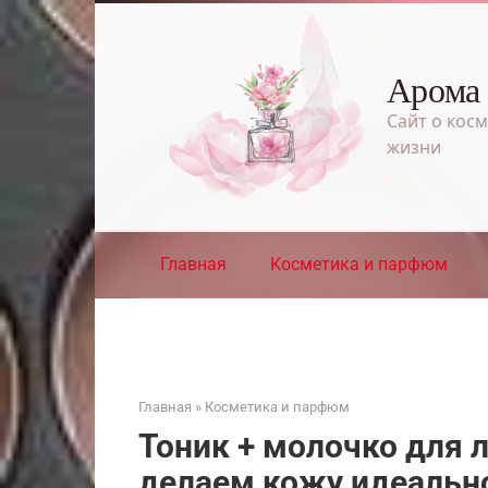
Перейти
к
контенту
Арома
Сайт о косм
жизни
Главная
Косметика и парфюм
Главная
»
Косметика и парфюм
Тоник + молочко для 
делаем кожу идеальн