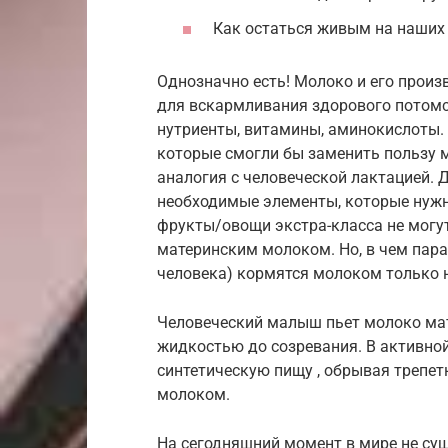
Как остаться живым на наших
Однозначно есть! Молоко и его прои
для вскармливания здорового потомс
нутриенты, витамины, аминокислоты. Б
которые смогли бы заменить пользу 
аналогия с человеческой лактацией. 
необходимые элементы, которые нужн
фрукты/овощи экстра-класса не могут
материнским молоком. Но, в чем пар
человека) кормятся молоком только н
Человеческий малыш пьет молоко мате
жидкостью до созревания. В активной
синтетическую пищу , обрывая трепет
молоком.
На сегодняшний момент в мире не су