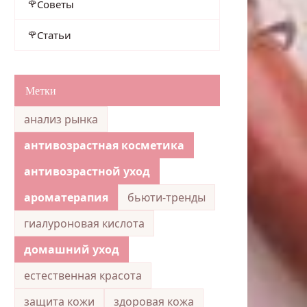
Советы
Статьи
Метки
анализ рынка
антивозрастная косметика
антивозрастной уход
ароматерапия
бьюти-тренды
гиалуроновая кислота
домашний уход
естественная красота
защита кожи
здоровая кожа