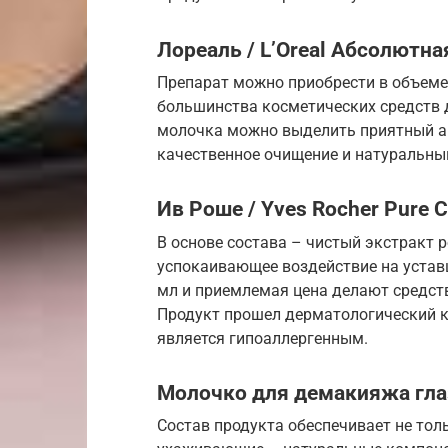
Лореаль / L’Oreal Абсолютн
Препарат можно приобрести в объеме
большинства косметических средств 
молочка можно выделить приятный ар
качественное очищение и натуральный
Ив Роше / Yves Rocher Pure Ca
В основе состава – чистый экстракт
успокаивающее воздействие на уста
мл и приемлемая цена делают средст
Продукт прошел дерматологический ко
является гипоаллергенным.
Молочко для демакияжа глаз
Состав продукта обеспечивает не тол