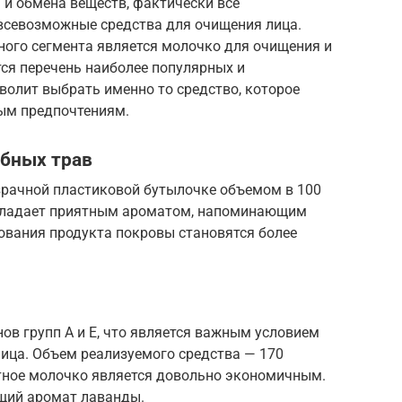
 и обмена веществ, фактически все
всевозможные средства для очищения лица.
ого сегмента является молочко для очищения и
тся перечень наиболее популярных и
волит выбрать именно то средство, которое
ым предпочтениям.
ебных трав
зрачной пластиковой бутылочке объемом в 100
бладает приятным ароматом, напоминающим
зования продукта покровы становятся более
нов групп А и Е, что является важным условием
лица. Объем реализуемого средства — 170
тное молочко является довольно экономичным.
щий аромат лаванды.