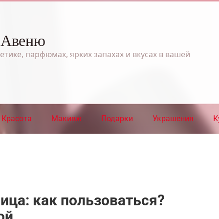
 Авеню
етике, парфюмах, ярких запахах и вкусах в вашей
Красота
Макияж
Подарки
Украшения
К
лица: как пользоваться?
ой