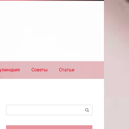
улинария
Советы
Статьи
Поиск: