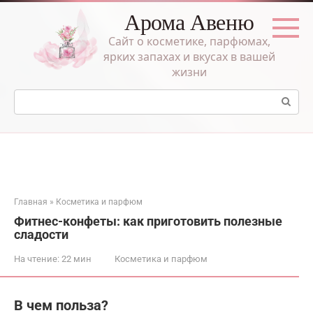
Перейти
Арома Авеню
к
контенту
Сайт о косметике, парфюмах,
ярких запахах и вкусах в вашей
жизни
Поиск:
Главная
»
Косметика и парфюм
Фитнес-конфеты: как приготовить полезные
сладости
На чтение:
22 мин
Косметика и парфюм
В чем польза?