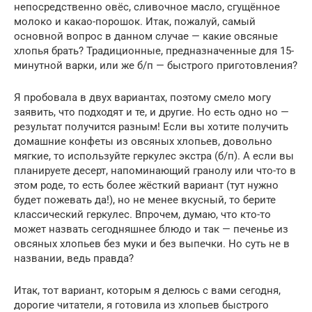
непосредственно овёс, сливочное масло, сгущённое
молоко и какао-порошок. Итак, пожалуй, самый
основной вопрос в данном случае — какие овсяные
хлопья брать? Традиционные, предназначенные для 15-
минутной варки, или же б/п — быстрого приготовления?
Я пробовала в двух вариантах, поэтому смело могу
заявить, что подходят и те, и другие. Но есть одно но —
результат получится разным! Если вы хотите получить
домашние конфеты из овсяных хлопьев, довольно
мягкие, то используйте геркулес экстра (б/п). А если вы
планируете десерт, напоминающий гранолу или что-то в
этом роде, то есть более жёсткий вариант (тут нужно
будет пожевать да!), но не менее вкусный, то берите
классический геркулес. Впрочем, думаю, что кто-то
может назвать сегодняшнее блюдо и так — печенье из
овсяных хлопьев без муки и без выпечки. Но суть не в
названии, ведь правда?
Итак, тот вариант, которым я делюсь с вами сегодня,
дорогие читатели, я готовила из хлопьев быстрого