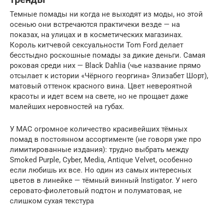
Темные помады ни когда не выходят из моды, но этой
осенью они встречаются практичеки везде — на
показах, на улицах и в косметических магазинах.
Король китчевой сексуальности Tom Ford делает
бесстыдно роскошные помады за дикие деньги. Самая
роковая среди них — Black Dahlia (чье название прямо
отсылает к истории «Чёрного георгина» Элизабет Шорт),
матовый оттенок красного вина. Цвет невероятной
красоты и идет всем на свете, но не прощает даже
малейших неровностей на губах.
У МАС огромное количество красивейших тёмных
помад в постоянном ассортименте (не говоря уже про
лимитированные издания): трудно выбрать между
Smoked Purple, Cyber, Media, Antique Velvet, особенно
если любишь их все. Но один из самых интересных
цветов в линейке — тёмный винный Instigator. У него
серовато-фиолетовый подтон и полуматовая, не
слишком сухая текстура