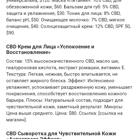
универсальна, $120. Маска «Питание»: 10% CBD, для
обезвоженной кожи, $60. Бальзам для губ: 5% CBD,
защита и увлажнение, $30. Тоник для лица: 8% CBD,
баланс pH, $50. Очищающее молочко: 7% CBD, мягкое
очищение, $40. Солнцезащитный крем: 12% CBD, SPF 50,
$90.
CBD Крем для Лица «Успокоение и
Восстановление»
Состав: 15% высококачественного CBD, масло ши,
гиалуроновая кислота, экстракт ромашки, витамин E.
Текстура: Легкая, нежная, быстро впитывается, не
оставляет жирного блеска. Эффект: Интенсивно
увлажняет, успокаивает раздраженную кожу, уменьшает
покраснения, способствует восстановлению кожного
барьера. Плюсы: Натуральный состав, подходит для
чувствительной кожи, заметный результат. Минусы:
Цена выше среднего. Цена: $80. Ссылка: [ссылка на
магазин].
CBD Сыворотка для Чувствительной Кожи