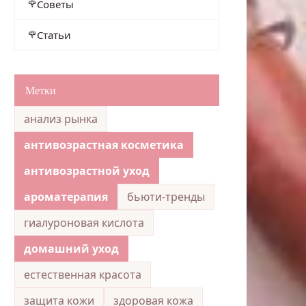
Советы
Статьи
Метки
анализ рынка
антивозрастная косметика
антивозрастной уход
ароматерапия
бьюти-тренды
гиалуроновая кислота
домашний уход
естественная красота
защита кожи
здоровая кожа