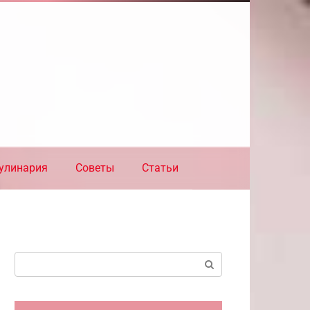
улинария
Советы
Статьи
Поиск: