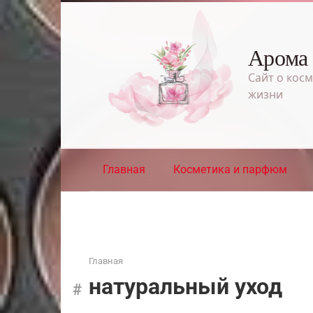
Перейти
к
контенту
Арома
Сайт о косм
жизни
Главная
Косметика и парфюм
Главная
натуральный уход