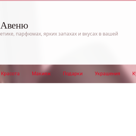
 Авеню
етике, парфюмах, ярких запахах и вкусах в вашей
Красота
Макияж
Подарки
Украшения
К