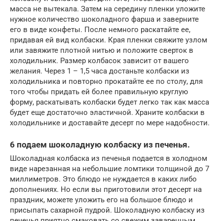
масса не вытекала. Затем на середину пленки уложите
нужное количество шоколадного фарша и заверните
его в виде конфеты. После немного раскатайте ее,
придавая ей вид колбаски. Края пленки свяжите узлом
или завяжите плотной нитью и положите сверток в
холодильник. Размер колбасок зависит от вашего
желания. Через 1 – 1,5 часа достаньте колбаски из
холодильника и повторно прокатайте ее по столу, для
того чтобы придать ей более правильную круглую
форму, раскатывать колбаски будет легко так как масса
будет еще достаточно эластичной. Храните колбаски в
холодильнике и доставайте десерт по мере надобности.
6 подаем шоколадную колбаску из печенья.
Шоколадная колбаска из печенья подается в холодном
виде нарезанная на небольшие ломтики толщиной до 7
миллиметров. Это блюдо не нуждается в каких либо
дополнениях. Но если вы приготовили этот десерт на
праздник, можете уложить его на большое блюдо и
присыпать сахарной пудрой. Шоколадную колбаску из
печенья приятно смаковать со свежим заваренным