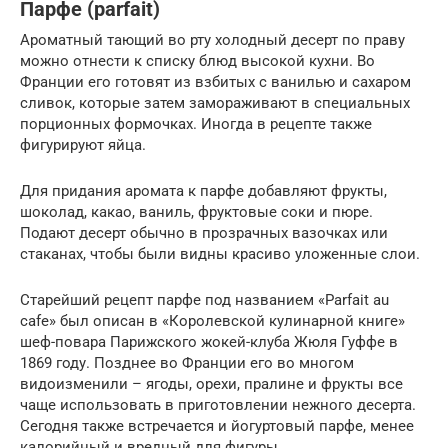
Парфе (parfait)
Ароматный тающий во рту холодный десерт по праву
можно отнести к списку блюд высокой кухни. Во
Франции его готовят из взбитых с ванилью и сахаром
сливок, которые затем замораживают в специальных
порционных формочках. Иногда в рецепте также
фигурируют яйца.
Для придания аромата к парфе добавляют фрукты,
шоколад, какао, ваниль, фруктовые соки и пюре.
Подают десерт обычно в прозрачных вазочках или
стаканах, чтобы были видны красиво уложенные слои.
Старейший рецепт парфе под названием «Parfait au
cafe» был описан в «Королевской кулинарной книге»
шеф-повара Парижского жокей-клуба Жюля Гуффе в
1869 году. Позднее во Франции его во многом
видоизменили – ягоды, орехи, пралине и фрукты все
чаще использовать в приготовлении нежного десерта.
Сегодня также встречается и йогуртовый парфе, менее
калорийный и вредный для фигуры.