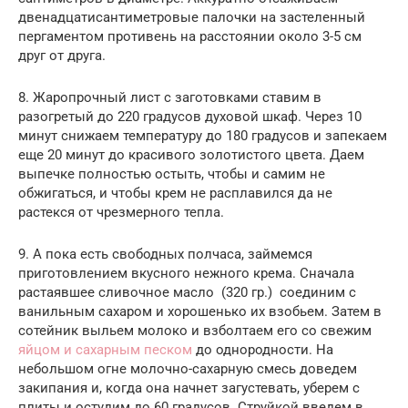
двенадцатисантиметровые палочки на застеленный
пергаментом противень на расстоянии около 3-5 см
друг от друга.
8. Жаропрочный лист с заготовками ставим в
разогретый до 220 градусов духовой шкаф. Через 10
минут снижаем температуру до 180 градусов и запекаем
еще 20 минут до красивого золотистого цвета. Даем
выпечке полностью остыть, чтобы и самим не
обжигаться, и чтобы крем не расплавился да не
растекся от чрезмерного тепла.
9. А пока есть свободных полчаса, займемся
приготовлением вкусного нежного крема. Сначала
растаявшее сливочное масло (320 гр.) соединим с
ванильным сахаром и хорошенько их взобьем. Затем в
сотейник выльем молоко и взболтаем его со свежим
яйцом и сахарным песком
до однородности. На
небольшом огне молочно-сахарную смесь доведем
закипания и, когда она начнет загустевать, уберем с
плиты и остудим до 60 градусов. Струйкой введем в