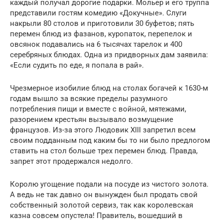
каждый получал дорогие подарки. Мольер и его труппа
представили гостям комедию «Докучные». Слуги
накрыли 80 столов и приготовили 30 буфетов; пять
перемен блюд из фазанов, куропаток, перепелок и
овсянок подавались на 6 тысячах тарелок и 400
серебряных блюдах. Одна из придворных дам заявила:
«Если судить по еде, я попала в рай».
Чрезмерное изобилие блюд на столах богачей к 1630-м
годам вышло за всякие пределы разумного
потребления пищи и вместе с войной, мятежами,
разорением крестьян вызывало возмущение
французов. Из-за этого Людовик XIII запретил всем
своим подданным под каким бы то ни было предлогом
ставить на стол больше трех перемен блюд. Правда,
запрет этот продержался недолго.
Королю угощение подали на посуде из чистого золота.
А ведь не так давно он вынужден был продать свой
собственный золотой сервиз, так как королевская
казна совсем опустела! Правитель, вошедший в