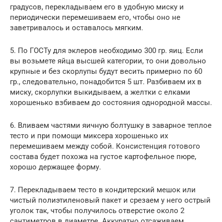
градусов, перекладываем его в удобную миску и
периодически перемешиваем его, чтобы оно не
заветривалось и оставалось мягким.
5. По ГОСТу для эклеров необходимо 300 гр. яиц. Если
вы возьмете яйца высшей категории, то они довольно
крупные и без скорлупы будут весить примерно по 60
гр., следовательно, понадобится 5 шт. Разбиваем их в
миску, скорлупки выкидываем, а желтки с елками
хорошенько взбиваем до состояния однородной массы.
6. Вливаем частями яичную болтушку в заварное теплое
тесто и при помощи миксера хорошенько их
перемешиваем между собой. Консистенция готового
состава будет похожа на густое картофельное пюре,
хорошо держащее форму.
7. Перекладываем тесто в кондитерский мешок или
чистый полиэтиленовый пакет и срезаем у него острый
уголок так, чтобы получилось отверстие около 2
сантиметров в диаметре. Аккуратно отсаживаем