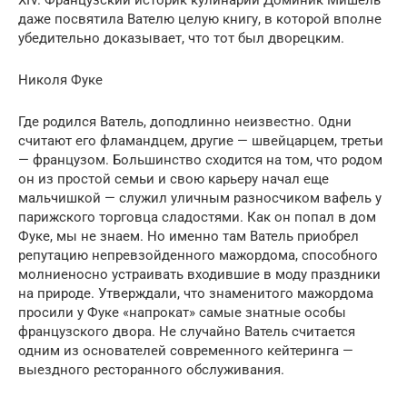
XIV. Французский историк кулинарии Доминик Мишель
даже посвятила Вателю целую книгу, в которой вполне
убедительно доказывает, что тот был дворецким.
Николя Фуке
Где родился Ватель, доподлинно неизвестно. Одни
считают его фламандцем, другие — швейцарцем, третьи
— французом. Большинство сходится на том, что родом
он из простой семьи и свою карьеру начал еще
мальчишкой — служил уличным разносчиком вафель у
парижского торговца сладостями. Как он попал в дом
Фуке, мы не знаем. Но именно там Ватель приобрел
репутацию непревзойденного мажордома, способного
молниеносно устраивать входившие в моду праздники
на природе. Утверждали, что знаменитого мажордома
просили у Фуке «напрокат» самые знатные особы
французского двора. Не случайно Ватель считается
одним из основателей современного кейтеринга —
выездного ресторанного обслуживания.