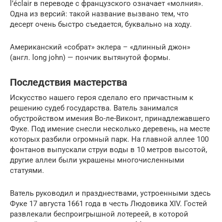
l’éclair в переводе с французского означает «молния».
Одна из версий: такой название вызвано тем, что
десерт очень быстро съедается, буквально на ходу.
Американский «собрат» эклера – «длинный джон»
(англ. long john) — пончик вытянутой формы.
Последствия мастерства
Искусство нашего героя сделало его причастным к
решению судеб государства. Ватель занимался
обустройством имения Во-ле-Виконт, принадлежавшего
Фуке. Под имение снесли несколько деревень, на месте
которых разбили огромный парк. На главной аллее 100
фонтанов выпускали струи воды в 10 метров высотой,
другие аллеи были украшены многочисленными
статуями.
Ватель руководил и празднествами, устроенными здесь
Фуке 17 августа 1661 года в честь Людовика XIV. Гостей
развлекали беспроигрышной лотереей, в которой