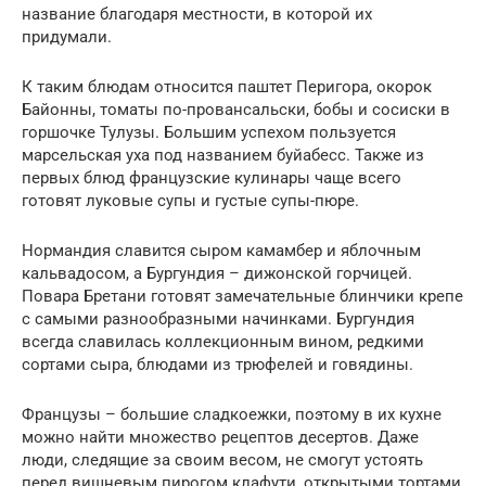
название благодаря местности, в которой их
придумали.
К таким блюдам относится паштет Перигора, окорок
Байонны, томаты по-провансальски, бобы и сосиски в
горшочке Тулузы. Большим успехом пользуется
марсельская уха под названием буйабесс. Также из
первых блюд французские кулинары чаще всего
готовят луковые супы и густые супы-пюре.
Нормандия славится сыром камамбер и яблочным
кальвадосом, а Бургундия – дижонской горчицей.
Повара Бретани готовят замечательные блинчики крепе
с самыми разнообразными начинками. Бургундия
всегда славилась коллекционным вином, редкими
сортами сыра, блюдами из трюфелей и говядины.
Французы – большие сладкоежки, поэтому в их кухне
можно найти множество рецептов десертов. Даже
люди, следящие за своим весом, не смогут устоять
перед вишневым пирогом клафути, открытыми тортами