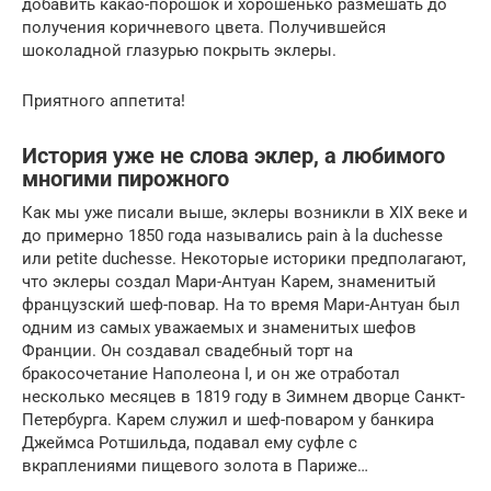
добавить какао-порошок и хорошенько размешать до
получения коричневого цвета. Получившейся
шоколадной глазурью покрыть эклеры.
Приятного аппетита!
История уже не слова эклер, а любимого
многими пирожного
Как мы уже писали выше, эклеры возникли в XIX веке и
до примерно 1850 года назывались pain à la duchesse
или petite duchesse. Некоторые историки предполагают,
что эклеры создал Мари-Антуан Карем, знаменитый
французский шеф-повар. На то время Мари-Антуан был
одним из самых уважаемых и знаменитых шефов
Франции. Он создавал свадебный торт на
бракосочетание Наполеона I, и он же отработал
несколько месяцев в 1819 году в Зимнем дворце Санкт-
Петербурга. Карем служил и шеф-поваром у банкира
Джеймса Ротшильда, подавал ему суфле с
вкраплениями пищевого золота в Париже…