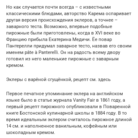
Но как случается почти всегда – с известными
классическими блюдами, авторство Карема оспаривает
другая версия происхождения эклеров, а точнее –
заварного теста. Возможно, впервые подобные
пирожные были приготовлены, когда в XVI веке во
Францию прибыла Екатерина Медичи. Ёе повар
Пантерелли придумал заварное тесто, назвав его своим
именем pâte à Panterelli. Он на радость всему двору
готовил из него маленькие пирожные с заварным
кремом.
Эклеры с варёной сгущёнкой, рецепт см. здесь
Первое печатное упоминание эклера на английском
языке было в статье журнала Vanity Fair в 1861 году, а
первый рецепт пирожного опубликовали в Поваренной
книге Бостонской кулинарной школы в 1884 году. В то
время идеальным эклером считалось пирожное длиной
14 см. и наполненное ванильным, кофейным или
шоколадным кремом.