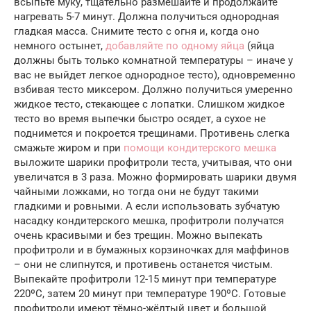
всыпьте муку, тщательно размешайте и продолжайте
нагревать 5-7 минут. Должна получиться однородная
гладкая масса. Снимите тесто с огня и, когда оно
немного остынет,
добавляйте по одному яйца
(яйца
должны быть только комнатной температуры – иначе у
вас не выйдет легкое однородное тесто), одновременно
взбивая тесто миксером. Должно получиться умеренно
жидкое тесто, стекающее с лопатки. Слишком жидкое
тесто во время выпечки быстро осядет, а сухое не
поднимется и покроется трещинами. Противень слегка
смажьте жиром и при
помощи кондитерского мешка
выложите шарики профитроли теста, учитывая, что они
увеличатся в 3 раза. Можно формировать шарики двумя
чайными ложками, но тогда они не будут такими
гладкими и ровными. А если использовать зубчатую
насадку кондитерского мешка, профитроли получатся
очень красивыми и без трещин. Можно выпекать
профитроли и в бумажных корзиночках для маффинов
– они не слипнутся, и противень останется чистым.
Выпекайте профитроли 12-15 минут при температуре
220ºС, затем 20 минут при температуре 190ºС. Готовые
профитроли имеют тёмно-жёлтый цвет и большой