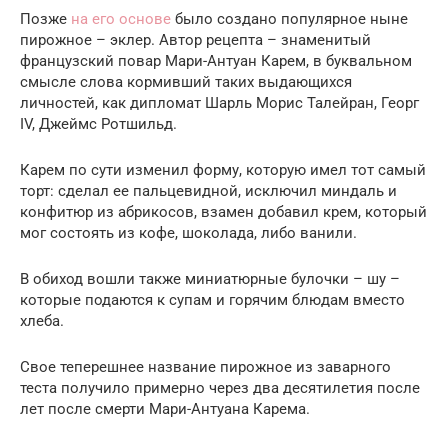
Позже
на его основе
было создано популярное ныне
пирожное – эклер. Автор рецепта – знаменитый
французский повар Мари-Антуан Карем, в буквальном
смысле слова кормивший таких выдающихся
личностей, как дипломат Шарль Морис Талейран, Георг
IV, Джеймс Ротшильд.
Карем по сути изменил форму, которую имел тот самый
торт: сделал ее пальцевидной, исключил миндаль и
конфитюр из абрикосов, взамен добавил крем, который
мог состоять из кофе, шоколада, либо ванили.
В обиход вошли также миниатюрные булочки – шу –
которые подаются к супам и горячим блюдам вместо
хлеба.
Свое теперешнее название пирожное из заварного
теста получило примерно через два десятилетия после
лет после смерти Мари-Антуана Карема.