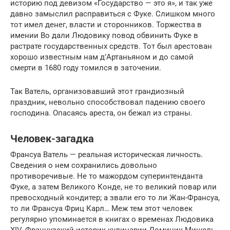
историю под девизом «Государство — это я», и так уже
давно замыслил расправиться с Фуке. Слишком много
тот имел денег, власти и сторонников. Торжества в
имении Во дали Людовику повод обвинить Фуке в
растрате государственных средств. Тот был арестован
хорошо известным нам д’Артаньяном и до самой
смерти в 1680 году томился в заточении.
Так Ватель, организовавший этот грандиозный
праздник, невольно способствовал падению своего
господина. Опасаясь ареста, он бежал из страны.
Человек-загадка
Франсуа Ватель — реальная историческая личность.
Сведения о нем сохранились довольно
противоречивые. Не то мажордом суперинтенданта
Фуке, а затем Великого Конде, не то великий повар или
превосходный кондитер; а звали его то ли Жан-Франсуа,
то ли Франсуа Фриц Карл… Меж тем этот человек
регулярно упоминается в книгах о временах Людовика