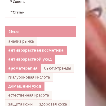
Советы
Статьи
Метки
анализ рынка
антивозрастная косметика
антивозрастной уход
ароматерапия
бьюти-тренды
гиалуроновая кислота
домашний уход
естественная красота
защита кожи
здоровая кожа