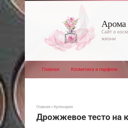
Перейти
к
контенту
Арома
Сайт о косм
жизни
Главная
Косметика и парфюм
Главная
»
Кулинария
Дрожжевое тесто на 