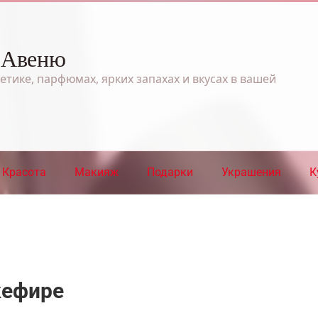
 Авеню
етике, парфюмах, ярких запахах и вкусах в вашей
Красота
Макияж
Подарки
Украшения
К
кефире