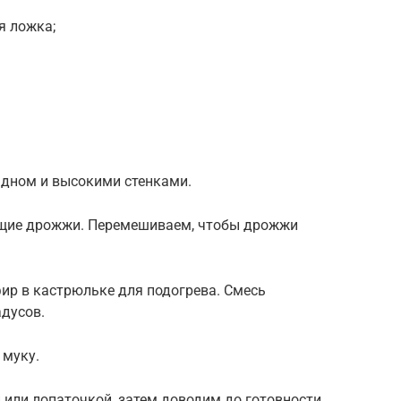
я ложка;
 дном и высокими стенками.
ющие дрожжи. Перемешиваем, чтобы дрожжи
ир в кастрюльке для подогрева. Смесь
адусов.
 муку.
или лопаточкой, затем доводим до готовности