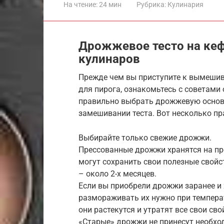
На чтение:
24 мин
Рубрика:
Кулинария
Дрожжевое тесто на ке
кулинаров
Прежде чем вы приступите к вымешив
для пирога, ознакомьтесь с советами
правильно выбрать дрожжевую основу
замешивании теста. Вот несколько п
Выбирайте только свежие дрожжи.
Прессованные дрожжи хранятся на пр
могут сохранить свои полезные свойст
– около 2-х месяцев.
Если вы приобрели дрожжи заранее и 
размораживать их нужно при температ
они растекутся и утратят все свои сво
«Старые» дрожжи не принесут необход