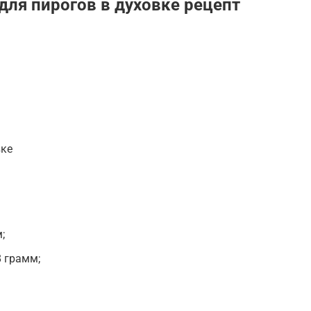
 для пирогов в духовке рецепт
вке
;
 грамм;