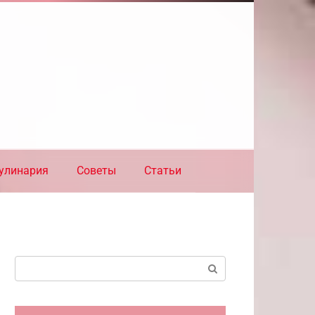
улинария
Советы
Статьи
Поиск: