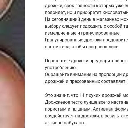
дрожжи, срок годности которых уже выш
подойдет, но и приобретет кисловатый
На сегодняшний день в магазинах мо
выбору следует подходить с особой т
измельченные и гранулированные.
Гранулированные дрожжи предварител
настояться, чтобы они разошлись
Перетертые дрожжи предварительного 
употреблению.
Обращайте внимание на пропорции др
дрожжей и прессованных составляет 
Это значит, что 11 г сухих дрожжей м
Дрожжевое тесто лучше всего настаив
пористым и пышным. Активная форму
воздействует на дрожжи, в результат
активно набухают.