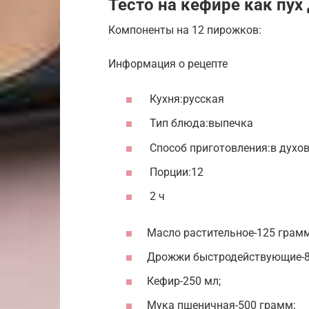
Тесто на кефире как пух
Компоненты на 12 пирожков:
Информация о рецепте
Кухня:русская
Тип блюда:выпечка
Способ приготовления:в духо
Порции:12
2 ч
Масло растительное-125 грамм
Дрожжи быстродействующие-8
Кефир-250 мл;
Мука пшеничная-500 грамм;