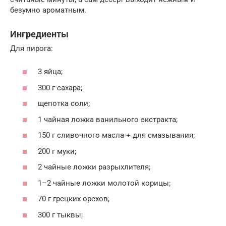
безумно ароматным.
Ингредиенты
Для пирога:
3 яйца;
300 г сахара;
щепотка соли;
1 чайная ложка ванильного экстракта;
150 г сливочного масла + для смазывания;
200 г муки;
2 чайные ложки разрыхлителя;
1–2 чайные ложки молотой корицы;
70 г грецких орехов;
300 г тыквы;