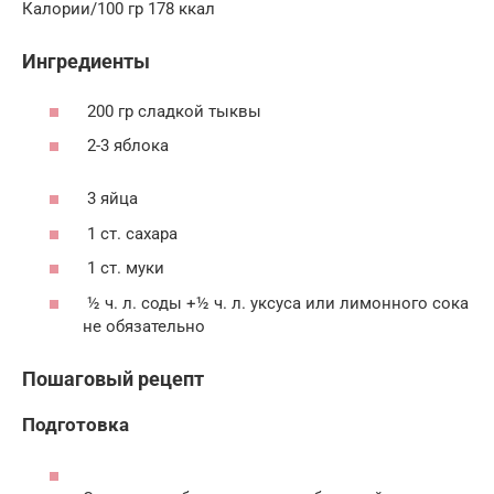
Калории/100 гр 178 ккал
Ингредиенты
200 гр сладкой тыквы
2-3 яблока
3 яйца
1 ст. сахара
1 ст. муки
½ ч. л. соды +½ ч. л. уксуса или лимонного сока
не обязательно
Пошаговый рецепт
Подготовка