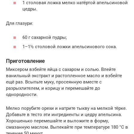
1 столовая ложка мелко натёртой апельсиновой
цедры.
Для глазури:
60 г сахарной пудры;
1–1½ столовой ложки апельсинового сока.
Приготовление
Миксером взбейте яйца с сахаром и солью. Влейте
ванильный экстракт и растопленное масло и взбейте
ещё раз. Всыпьте муку, просеянную вместе с
разрыхлителем, и корицу и перемешайте до
однородности.
Мелко порубите орехи и натрите тыкву на мелкой тёрке.
Добавьте в тесто эти ингредиенты и цедру апельсина.
Хорошенько перемешайте и выложите в форму,
смазанную маслом. Выпекайте при температуре 180 °C в
течение 50 минут.