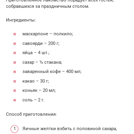
собравшихся за праздничным столом.
Ингредиенты:
маскарпоне – полкило;
савоярди – 200 г;
яйца – 4 шт.;
сахар – ½ стакана;
заваренный кофе – 400 мл;
какао – 30 г;
коньяк – 20 мл;
соль – 2 г.
Способ приготовления:
Яичные желтки взбить с половиной сахара,