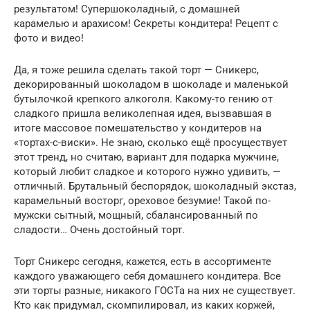
результатом! Супершоколадный, с домашней
карамелью и арахисом! Секреты кондитера! Рецепт с
фото и видео!
Да, я тоже решила сделать такой торт — Сникерс,
декорированный шоколадом в шоколаде и маленькой
бутылочкой крепкого алкоголя. Какому-то гению от
сладкого пришла великолепная идея, вызвавшая в
итоге массовое помешательство у кондитеров на
«тортах-с-виски». Не знаю, сколько ещё просуществует
этот тренд, но считаю, вариант для подарка мужчине,
который любит сладкое и которого нужно удивить, —
отличный. Брутальный беспорядок, шоколадный экстаз,
карамельный восторг, ореховое безумие! Такой по-
мужски сытный, мощный, сбалансированный по
сладости… Очень достойный торт.
Торт Сникерс сегодня, кажется, есть в ассортименте
каждого уважающего себя домашнего кондитера. Все
эти торты разные, никакого ГОСТа на них не существует.
Кто как придумал, скомпилировал, из каких коржей,