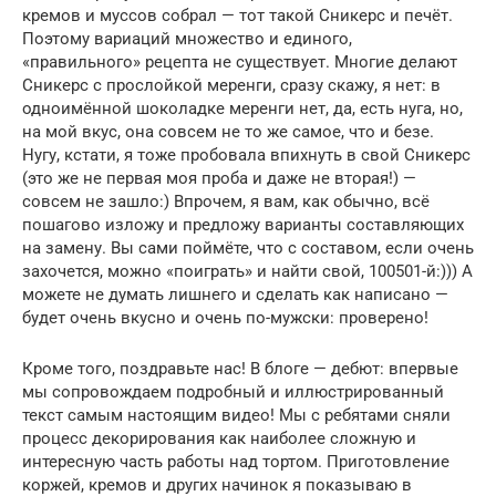
кремов и муссов собрал — тот такой Сникерс и печёт.
Поэтому вариаций множество и единого,
«правильного» рецепта не существует. Многие делают
Сникерс с прослойкой меренги, сразу скажу, я нет: в
одноимённой шоколадке меренги нет, да, есть нуга, но,
на мой вкус, она совсем не то же самое, что и безе.
Нугу, кстати, я тоже пробовала впихнуть в свой Сникерс
(это же не первая моя проба и даже не вторая!) —
совсем не зашло:) Впрочем, я вам, как обычно, всё
пошагово изложу и предложу варианты составляющих
на замену. Вы сами поймёте, что с составом, если очень
захочется, можно «поиграть» и найти свой, 100501-й:))) А
можете не думать лишнего и сделать как написано —
будет очень вкусно и очень по-мужски: проверено!
Кроме того, поздравьте нас! В блоге — дебют: впервые
мы сопровождаем подробный и иллюстрированный
текст самым настоящим видео! Мы с ребятами сняли
процесс декорирования как наиболее сложную и
интересную часть работы над тортом. Приготовление
коржей, кремов и других начинок я показываю в