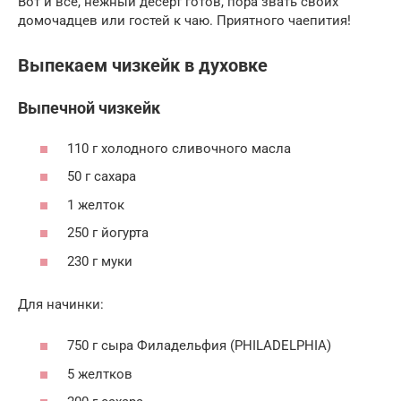
Вот и все, нежный десерт готов, пора звать своих
домочадцев или гостей к чаю. Приятного чаепития!
Выпекаем чизкейк в духовке
Выпечной чизкейк
110 г холодного сливочного масла
50 г сахара
1 желток
250 г йогурта
230 г муки
Для начинки:
750 г сыра Филадельфия (PHILADELPHIA)
5 желтков