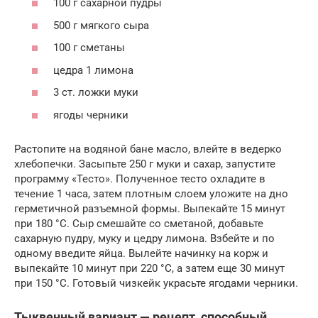
100 г сахарной пудры
500 г мягкого сыра
100 г сметаны
цедра 1 лимона
3 ст. ложки муки
ягоды черники
Растопите на водяной бане масло, влейте в ведерко
хлебопечки. Засыпьте 250 г муки и сахар, запустите
программу «Тесто». Полученное тесто охладите в
течение 1 часа, затем плотным слоем уложите на дно
герметичной разъемной формы. Выпекайте 15 минут
при 180 °C. Сыр смешайте со сметаной, добавьте
сахарную пудру, муку и цедру лимона. Взбейте и по
одному введите яйца. Вылейте начинку на корж и
выпекайте 10 минут при 220 °C, а затем еще 30 минут
при 150 °C. Готовый чизкейк украсьте ягодами черники.
Тыквенный вариант — рецепт, способный