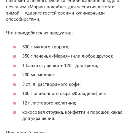
покоряет с первого кусочка. Универсальное блюдо с
печеньем «Мария» подойдет для чаепития летом и
зимой – удивите гостей своими кулинарными
способностями.
Что понадобится из продуктов:
500 г мягкого творога;
350 г печенья «Мария» (или любое другое);
1 банка сгущенки + 120 г для крема;
200 мл молока;
3 ст. л. растворимого кофе;
100 г сливочного сыра «Филадельфия»;
12 г листового желатина;
кокосовая стружка, конфетти и порошок какао
для украшения.
Пошаговый рецепт: