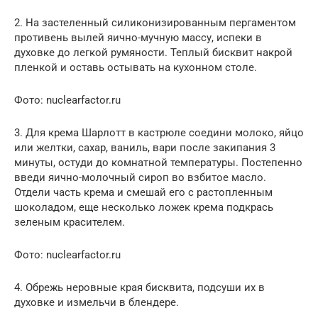
2. На застеленный силиконизированным пергаментом
противень вылей яично-мучную массу, испеки в
духовке до легкой румяности. Теплый бисквит накрой
пленкой и оставь остывать на кухонном столе.
Фото: nuclearfactor.ru
3. Для крема Шарлотт в кастрюле соедини молоко, яйцо
или желтки, сахар, ваниль, вари после закипания 3
минуты, остуди до комнатной температуры. Постепенно
введи яично-молочный сироп во взбитое масло.
Отдели часть крема и смешай его с растопленным
шоколадом, еще несколько ложек крема подкрась
зеленым красителем.
Фото: nuclearfactor.ru
4. Обрежь неровные края бисквита, подсуши их в
духовке и измельчи в блендере.