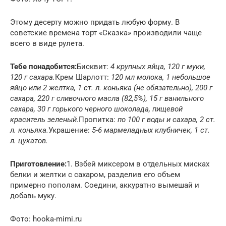
Этому десерту можно придать любую форму. В
советские времена торт «Сказка» производили чаще
всего в виде рулета.
Тебе понадобится:
Бисквит:
4 крупных яйца, 120 г муки,
120 г сахара.
Крем Шарлотт:
120 мл молока, 1 небольшое
яйцо или 2 желтка, 1 ст. л. коньяка (не обязательно), 200 г
сахара, 220 г сливочного масла (82,5%), 15 г ванильного
сахара, 30 г горького черного шоколада, пищевой
краситель зеленый.
Пропитка:
по 100 г воды и сахара, 2 ст.
л. коньяка.
Украшение:
5-6 мармеладных клубничек, 1 ст.
л. цукатов.
Приготовление:
1. Взбей миксером в отдельных мисках
белки и желтки с сахаром, разделив его объем
примерно пополам. Соедини, аккуратно вымешай и
добавь муку.
Фото: hooka-mimi.ru