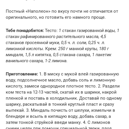
Постный «Наполеон» по вкусу почти не отличается от
оригинального, но готовить его намного проще.
Тебе понадобится:
Тесто:
1 стакан газированной воды, 1
стакан рафинированного растительного масла, 4,5
стаканов просеянной муки, 0,5 ч. л. соли, 0,25 ч. л.
лимонной кислоты.
Крем:
250 г манной крупы, 180 г
миндаля, 1,5 л кипятка, 0,5 стакана сахара, 1 пакетик
ванильного сахара, 1-2 лимона.
Приготовление:
1. В миску с мукой влей газированную
воду, подсолнечное масло, добавь соль и лимонную
кислоту, замеси однородное плотное тесто. 2. Раздели
ком теста на 12-13 частей, скатай их в шарики, накрой
пленкой и поставь в холодильник. Доставай по одному
шарику, раскатывай в тонкий круглый пласт и сразу
выпекай. 3. Миндаль почисть от шелухи, измельчи в
блендере и всыпь в кипящую воду, добавь сахар, а
затем тонкой струйкой введи манку. 4. С лимонов
сними цедру при помощи специальной терки, плод