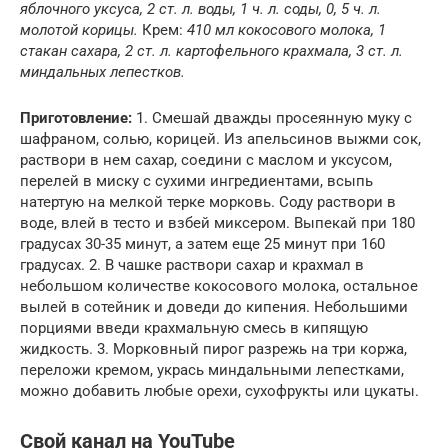
яблочного уксуса, 2 ст. л. воды, 1 ч. л. соды, 0, 5 ч. л.
молотой корицы.
Крем:
410 мл кокосового молока, 1
стакан сахара, 2 ст. л. картофельного крахмала, 3 ст. л.
миндальных лепестков.
Приготовление:
1. Смешай дважды просеянную муку с
шафраном, солью, корицей. Из апельсинов выжми сок,
раствори в нем сахар, соедини с маслом и уксусом,
перелей в миску с сухими ингредиентами, всыпь
натертую на мелкой терке морковь. Соду раствори в
воде, влей в тесто и взбей миксером. Выпекай при 180
градусах 30-35 минут, а затем еще 25 минут при 160
градусах. 2. В чашке раствори сахар и крахмал в
небольшом количестве кокосового молока, остальное
вылей в сотейник и доведи до кипения. Небольшими
порциями введи крахмальную смесь в кипящую
жидкость. 3. Морковный пирог разрежь на три коржа,
переложи кремом, укрась миндальными лепестками,
можно добавить любые орехи, сухофрукты или цукаты.
Свой канал на YouTube