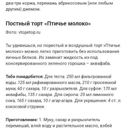
два-три коржа, перемажь абрикосовым (или любым
другим) джемом.
Постный торт «Птичье молоко»
Фото: vtopetop.ru
Ты удивишься, но пористый и воздушный торт «Птичье
молоко» можно легко приготовить без использования
яичных белков. Их заменит жидкость из-под
консервированного зеленого горошка – аквафаба.
Тебе понадобится:
Для теста:
250 мл фильтрованной
воды, 125 мл рафинированного масла, 210 г просеянной
муки, 60 г сахара, 10 г разрыхлителя.
Для суфле:
170 мл
аквафабы, 135 г сахара.
Для сиропа:
25 мл лимонного
сока, 165 г сахара, 10 г агар-агара.
Для украшения:
4 ст. л.
кокосовой стружки.
Приготовление:
1. Муку, сахар и разрыхлитель
перемешай, влей воду и растительное масло, взбей