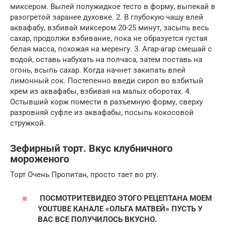
миксером. Вылей полужидкое тесто в форму, выпекай в
разогретой заранее духовке. 2. В глубокую чашу влей
аквафабу, взбивай миксером 20-25 минут, засыпь весь
сахар, продолжи взбивание, пока не образуется густая
белая масса, похожая на меренгу. 3. Агар-агар смешай с
водой, оставь набухать на полчаса, затем поставь на
огонь, всыпь сахар. Когда начнет закипать влей
лимонный сок. Постепенно введи сироп во взбитый
крем из аквафабы, взбивая на малых оборотах. 4.
Остывший корж помести в разъемную форму, сверху
разровняй суфле из аквафабы, посыпь кокосовой
стружкой.
Зефирный торт. Вкус клубничного
мороженого
Торт Очень Пропитан, просто тает во рту.
ПОСМОТРИТЕ
ВИДЕО ЭТОГО РЕЦЕПТА
НА МОЕМ
YOUTUBE КАНАЛЕ «ОЛЬГА МАТВЕЙ» ПУСТЬ У
ВАС ВСЕ ПОЛУЧИЛОСЬ ВКУСНО.