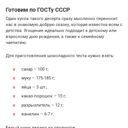
Готовим по ГОСТу СССР
Один кусок такого десерта сразу мысленно переносит
нас в знакомую добрую сказку, которая известна всем с
детства. Угощение идеально подходит к детскому или
взрослому дню рождения, а также к семейному
чаепитию.
Для приготовления шоколадного теста нужно взять:
сахар – 100 г;
муку – 175-185 г;
яйца – 3 шт.;
какао-порошок – 15 г;
разрыхлитель – 12 г;
ванилин – 6-7 г.
Белый корж делают из продуктов: