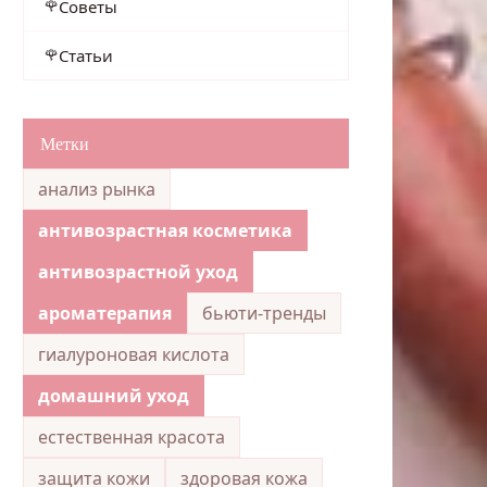
Советы
Статьи
Метки
анализ рынка
антивозрастная косметика
антивозрастной уход
ароматерапия
бьюти-тренды
гиалуроновая кислота
домашний уход
естественная красота
защита кожи
здоровая кожа