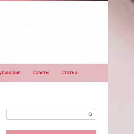
улинария
Советы
Статьи
Поиск: