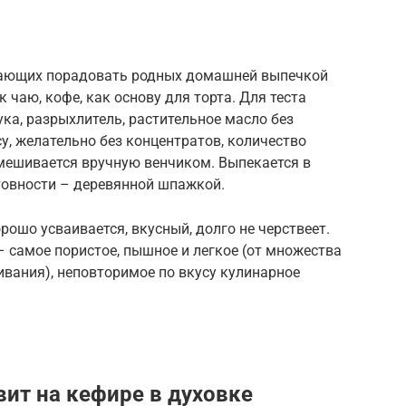
лающих порадовать родных домашней выпечкой
 чаю, кофе, как основу для торта. Для теста
ука, разрыхлитель, растительное масло без
су, желательно без концентратов, количество
 смешивается вручную венчиком. Выпекается в
товности – деревянной шпажкой.
рошо усваивается, вкусный, долго не черствеет.
 самое пористое, пышное и легкое (от множества
вания), неповторимое по вкусу кулинарное
вит на кефире в духовке