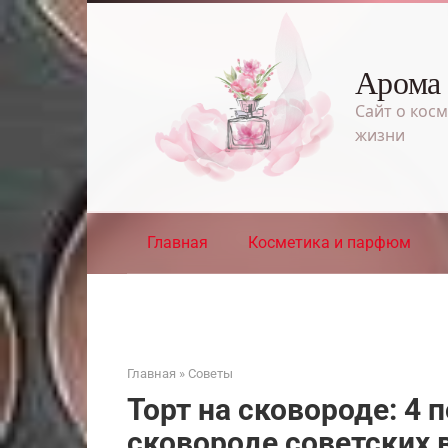
Перейти
к
контенту
Арома
Сайт о косм
жизни
Главная
Косметика и парфюм
Главная
»
Советы
Торт на сковороде: 4 
сковороде советских