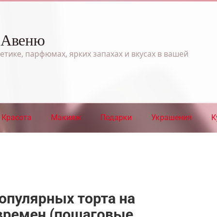
 Авеню
етике, парфюмах, ярких запахах и вкусах в вашей
Красота
Макияж
Подарки
Украшения
К
популярных торта на
 времен (пошаговые