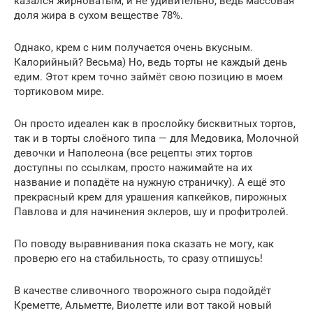
казался жирноватым, и не удивительно, ведь массовая
доля жира в сухом веществе 78%.
Однако, крем с ним получается очень вкусным.
Калорийный? Весьма) Но, ведь торты не каждый день
едим. Этот крем точно займёт свою позицию в моем
тортиковом мире.
Он просто идеален как в прослойку бисквитных тортов,
так и в торты слоёного типа — для Медовика, Молочной
девочки и Наполеона (все рецепты этих тортов
доступны по ссылкам, просто нажимайте на их
название и попадёте на нужную страничку). А ещё это
прекрасный крем для урашения капкейков, пирожных
Павлова и для начинения эклеров, шу и профитролей.
По поводу выравнивания пока сказать не могу, как
проверю его на стабильность, то сразу отпишусь!
В качестве сливочного творожного сыра подойдёт
Креметте, Альметте, Виолетте или вот такой новый