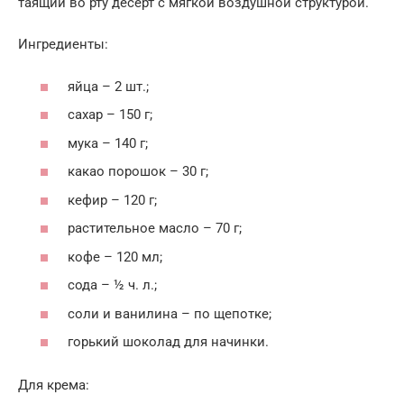
таящий во рту десерт с мягкой воздушной структурой.
Ингредиенты:
яйца – 2 шт.;
сахар – 150 г;
мука – 140 г;
какао порошок – 30 г;
кефир – 120 г;
растительное масло – 70 г;
кофе – 120 мл;
сода – ½ ч. л.;
соли и ванилина – по щепотке;
горький шоколад для начинки.
Для крема: