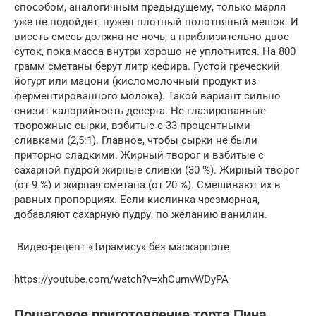
способом, аналогичным предыдущему, только марля
уже не подойдет, нужен плотный полотняный мешок. И
висеть смесь должна не ночь, а приблизительно двое
суток, пока масса внутри хорошо не уплотнится. На 800
грамм сметаны берут литр кефира. Густой греческий
йогурт или мацони (кисломолочный продукт из
ферментированного молока). Такой вариант сильно
снизит калорийность десерта. Не глазированные
творожные сырки, взбитые с 33-процентными
сливками (2,5:1). Главное, чтобы сырки не были
приторно сладкими. Жирный творог и взбитые с
сахарной пудрой жирные сливки (30 %). Жирный творог
(от 9 %) и жирная сметана (от 20 %). Смешивают их в
равных пропорциях. Если кислинка чрезмерная,
добавляют сахарную пудру, по желанию ванилин.
Видео-рецепт «Тирамису» без маскарпоне
https://youtube.com/watch?v=xhCumvWDyPA
Пошаговое приготовление торта Пина