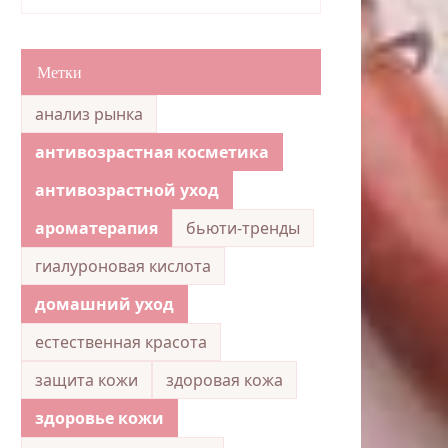
Метки
анализ рынка
антивозрастная косметика
антивозрастной уход
ароматерапия
бьюти-тренды
гиалуроновая кислота
домашний уход
естественная красота
защита кожи
здоровая кожа
здоровье кожи