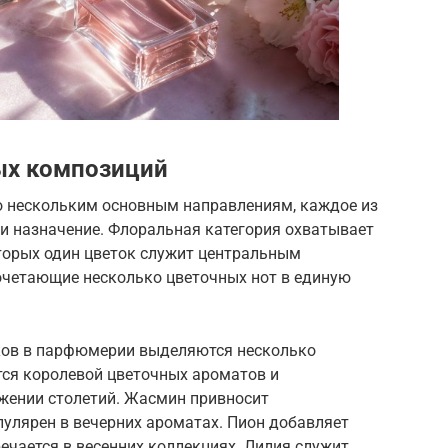
ых композиций
о нескольким основным направлениям, каждое из
и назначение. Флоральная категория охватывает
торых один цветок служит центральным
сочетающие несколько цветочных нот в единую
ков в парфюмерии выделяются несколько
тся королевой цветочных ароматов и
яжении столетий. Жасмин привносит
опулярен в вечерних ароматах. Пион добавляет
речается в весенних коллекциях. Лилия служит