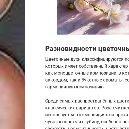
Разновидности цветочн
Цветочные духи классифицируются п
которых имеет собственный характер 
как моноцветочные композиции, в ко
аккордом, так и букетные ароматы, 
гармоничную композицию.
Среди самых распространённых цвет
классических вариантов. Роза считае
используется в композициях на прот
чувственность и глубину, особенно п
свежесть и романтичность, часто вст