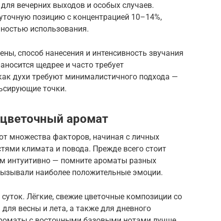
для вечерних выходов и особых случаев.
точную позицию с концентрацией 10–14%,
чностью использования.
ны, способ нанесения и интенсивность звучания
аносится щедрее и часто требует
 как духи требуют минималистичного подхода —
льсирующие точки.
 цветочный аромат
от множества факторов, начиная с личных
тями климата и повода. Прежде всего стоит
вам интуитивно — помните ароматы разных
 вызывали наиболее положительные эмоции.
 суток. Лёгкие, свежие цветочные композиции со
для весны и лета, а также для дневного
ароматы с восточными базовыми нотами лучше