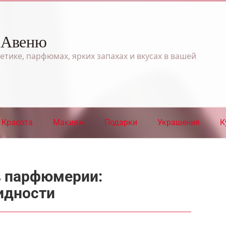
 Авеню
етике, парфюмах, ярких запахах и вкусах в вашей
Красота
Макияж
Подарки
Украшения
К
в парфюмерии:
идности