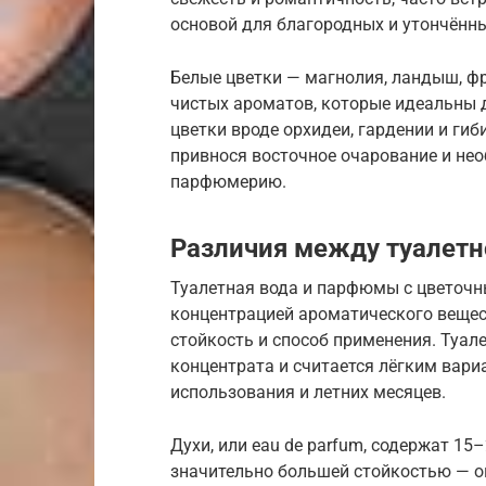
основой для благородных и утончённ
Белые цветки — магнолия, ландыш, ф
чистых ароматов, которые идеальны 
цветки вроде орхидеи, гардении и ги
привнося восточное очарование и не
парфюмерию.
Различия между туалетн
Туалетная вода и парфюмы с цветоч
концентрацией ароматического вещест
стойкость и способ применения. Туа
концентрата и считается лёгким вар
использования и летних месяцев.
Духи, или eau de parfum, содержат 1
значительно большей стойкостью — о