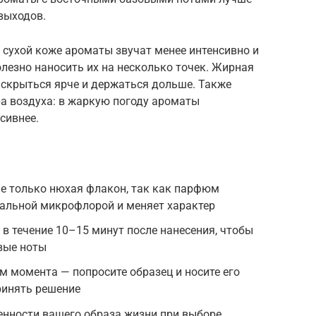
 выходов.
а сухой коже ароматы звучат менее интенсивно и
олезно наносить их на несколько точек. Жирная
аскрыться ярче и держаться дольше. Также
ра воздуха: в жаркую погоду ароматы
сивнее.
 не только нюхая флакон, так как парфюм
кальной микрофлорой и меняет характер
в течение 10–15 минут после нанесения, чтобы
вые ноты
м момента — попросите образец и носите его
ринять решение
енности вашего образа жизни при выборе