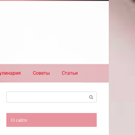
улинария
Советы
Статьи
Поиск:
О сайте