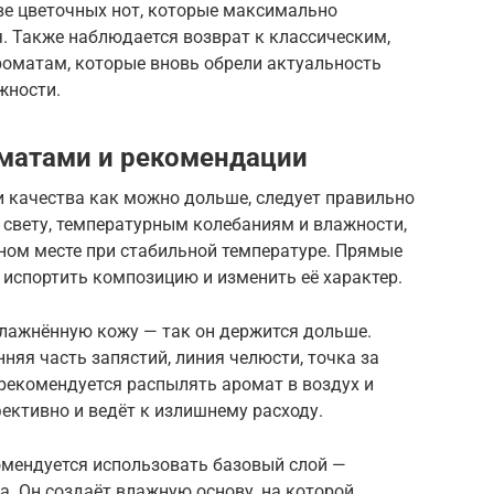
е цветочных нот, которые максимально
. Также наблюдается возврат к классическим,
оматам, которые вновь обрели актуальность
жности.
оматами и рекомендации
и качества как можно дольше, следует правильно
 свету, температурным колебаниям и влажности,
ном месте при стабильной температуре. Прямые
 испортить композицию и изменить её характер.
влажнённую кожу — так он держится дольше.
няя часть запястий, линия челюсти, точка за
 рекомендуется распылять аромат в воздух и
ективно и ведёт к излишнему расходу.
омендуется использовать базовый слой —
. Он создаёт влажную основу, на которой