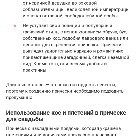
от невинной девушки до роковой
соблазнительницы, великолепной императрицы
и слегка ветреной, свободолюбивой особы.
Не уступает свои позиции и популярный
греческий стиль, с использованием обруча, бус,
собственных кос, подобия лаврового венка или
цепочек для скрепления прически. Прически
выглядят удивительно нарядно и романтично,
придают женщине загадочный, слегка неземной
вид. Кроме того, они весьма удобны и
практичны.
Длинные волосы — это краса и гордость невесты,
поэтому к созданию прически необходимо подходить
продуманно.
Использование кос и плетений в прическе
для свадьбы
Прическа с накладными прядями, которая украшена
плетениями или косичками прекрасно подчеркнет