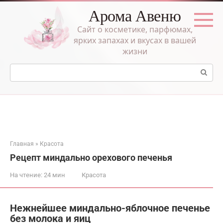
Перейти
Арома Авеню
к
контенту
Сайт о косметике, парфюмах,
ярких запахах и вкусах в вашей
жизни
Поиск:
Главная
»
Красота
Рецепт миндально орехового печенья
На чтение:
24 мин
Красота
Нежнейшее миндально-яблочное печенье
без молока и яиц