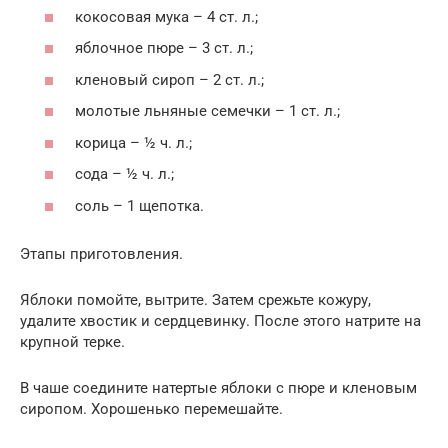
кокосовая мука – 4 ст. л.;
яблочное пюре – 3 ст. л.;
кленовый сироп – 2 ст. л.;
молотые льняные семечки – 1 ст. л.;
корица – ½ ч. л.;
сода – ½ ч. л.;
соль – 1 щепотка.
Этапы приготовления.
Яблоки помойте, вытрите. Затем срежьте кожуру,
удалите хвостик и сердцевинку. После этого натрите на
крупной терке.
В чаше соедините натертые яблоки с пюре и кленовым
сиропом. Хорошенько перемешайте.