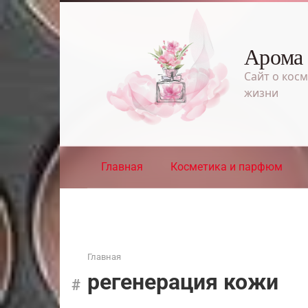
Перейти
к
контенту
Арома
Сайт о косм
жизни
Главная
Косметика и парфюм
Главная
регенерация кожи