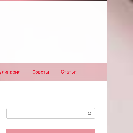
улинария
Советы
Статьи
Поиск: