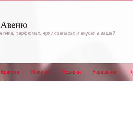
 Авеню
етике, парфюмах, ярких запахах и вкусах в вашей
Красота
Макияж
Подарки
Украшения
К