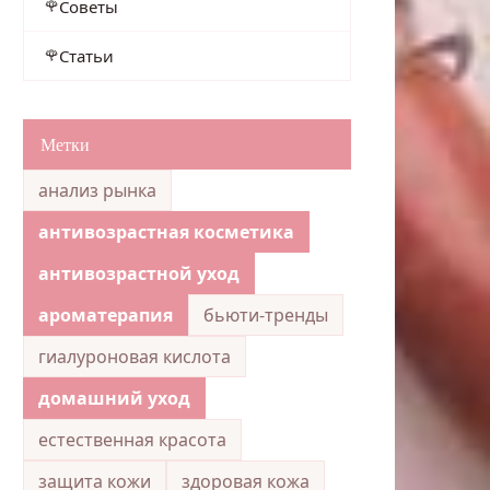
Советы
Статьи
Метки
анализ рынка
антивозрастная косметика
антивозрастной уход
ароматерапия
бьюти-тренды
гиалуроновая кислота
домашний уход
естественная красота
защита кожи
здоровая кожа