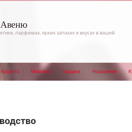
 Авеню
етике, парфюмах, ярких запахах и вкусах в вашей
Красота
Макияж
Подарки
Украшения
К
зводство