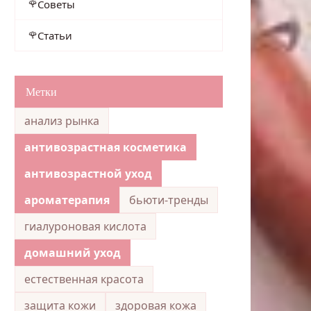
Советы
Статьи
Метки
анализ рынка
антивозрастная косметика
антивозрастной уход
ароматерапия
бьюти-тренды
гиалуроновая кислота
домашний уход
естественная красота
защита кожи
здоровая кожа