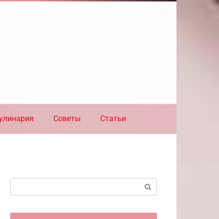
улинария
Советы
Статьи
Поиск: