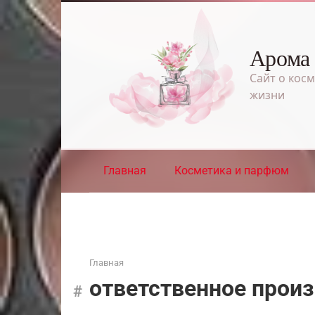
Перейти
к
контенту
Арома
Сайт о косм
жизни
Главная
Косметика и парфюм
Главная
ответственное прои