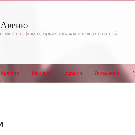
 Авеню
етике, парфюмах, ярких запахах и вкусах в вашей
Красота
Макияж
Подарки
Украшения
К
и