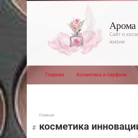
Перейти
к
контенту
Арома
Сайт о косм
жизни
Главная
Косметика и парфюм
Главная
косметика инноваци