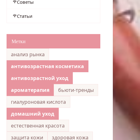
Советы
Статьи
Метки
анализ рынка
антивозрастная косметика
антивозрастной уход
ароматерапия
бьюти-тренды
гиалуроновая кислота
домашний уход
естественная красота
защита кожи
здоровая кожа