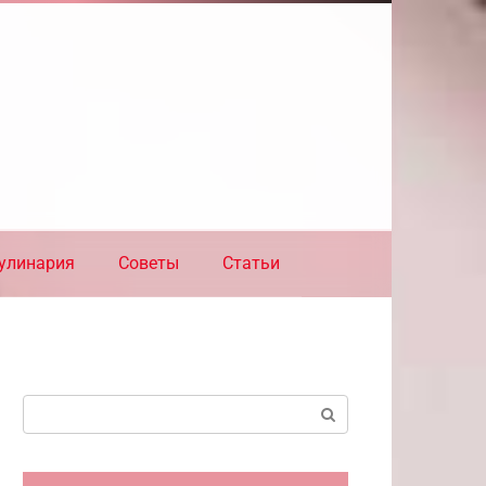
улинария
Советы
Статьи
Поиск: