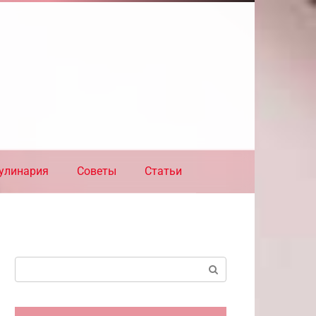
улинария
Советы
Статьи
Поиск: