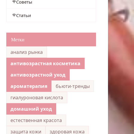
Советы
Статьи
Метки
анализ рынка
антивозрастная косметика
антивозрастной уход
ароматерапия
бьюти-тренды
гиалуроновая кислота
домашний уход
естественная красота
защита кожи
здоровая кожа