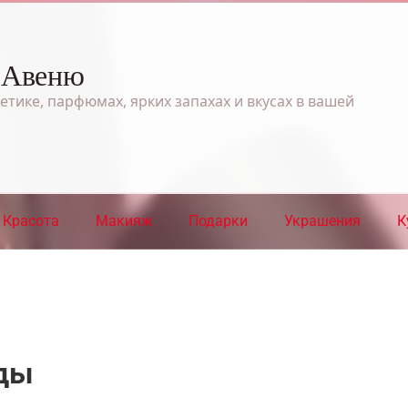
 Авеню
етике, парфюмах, ярких запахах и вкусах в вашей
Красота
Макияж
Подарки
Украшения
К
нды