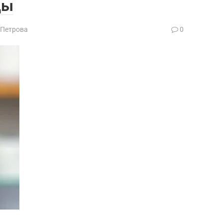
ды
 Петрова
0