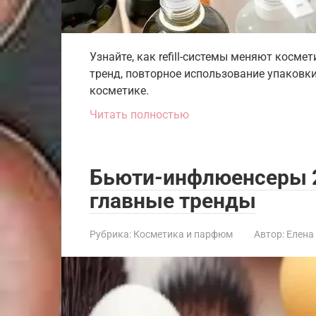
Узнайте, как refill-системы меняют косм
тренд, повторное использование упаковки 
косметике.
Читать полностью
Бьюти-инфлюенсеры 2
главные тренды
Рубрика:
Косметика и парфюм
Автор:
Елена