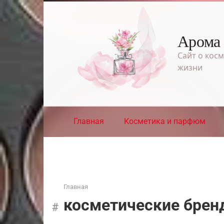
Перейти
к
контенту
Арома
Сайт о косм
жизни
Главная
Косметика и парфюм
Главная
косметические бре