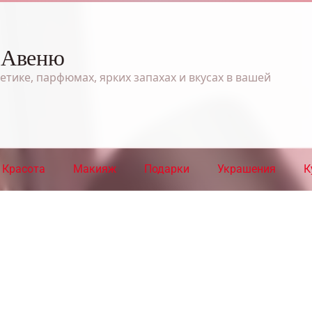
 Авеню
етике, парфюмах, ярких запахах и вкусах в вашей
Красота
Макияж
Подарки
Украшения
К