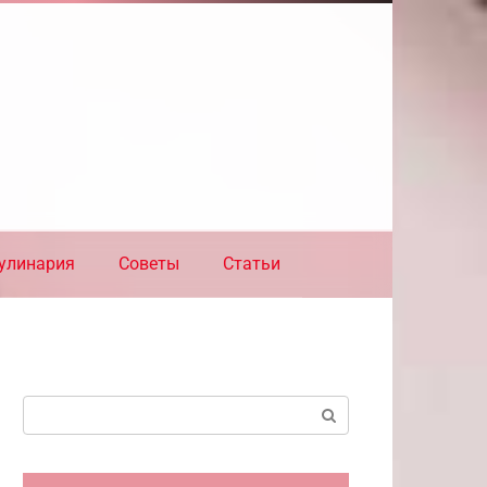
улинария
Советы
Статьи
Поиск: