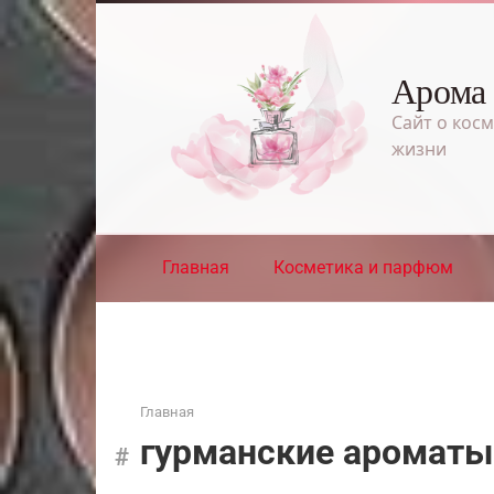
Перейти
к
контенту
Арома
Сайт о косм
жизни
Главная
Косметика и парфюм
Главная
гурманские ароматы