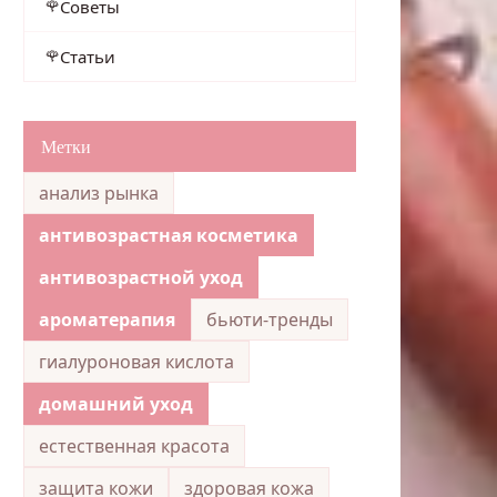
Советы
Статьи
Метки
анализ рынка
антивозрастная косметика
антивозрастной уход
ароматерапия
бьюти-тренды
гиалуроновая кислота
домашний уход
естественная красота
защита кожи
здоровая кожа