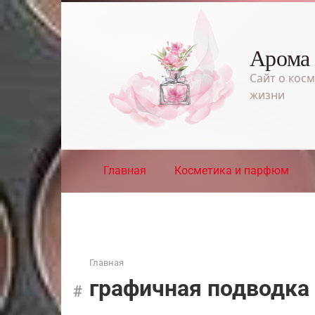
Перейти
к
контенту
Арома
Сайт о косм
жизни
Главная
Косметика и парфюм
Главная
графичная подводка