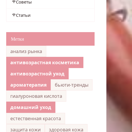
Советы
Статьи
Метки
анализ рынка
антивозрастная косметика
антивозрастной уход
ароматерапия
бьюти-тренды
гиалуроновая кислота
домашний уход
естественная красота
защита кожи
здоровая кожа