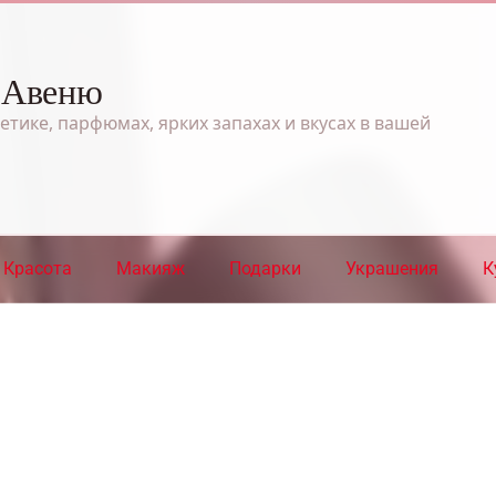
 Авеню
етике, парфюмах, ярких запахах и вкусах в вашей
Красота
Макияж
Подарки
Украшения
К