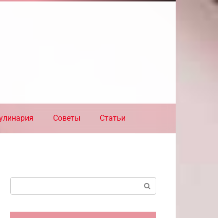
улинария
Советы
Статьи
Поиск: