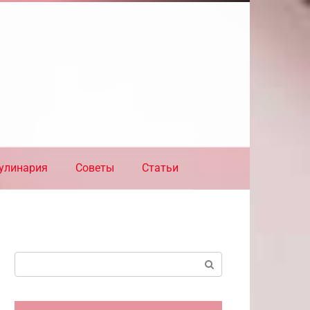
улинария
Советы
Статьи
Поиск: