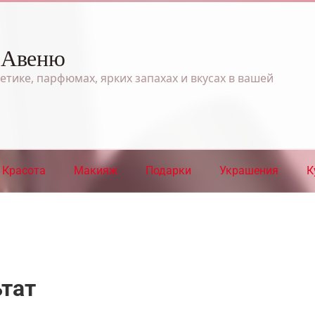
 Авеню
етике, парфюмах, ярких запахах и вкусах в вашей
Красота
Макияж
Подарки
Украшения
К
ьтат