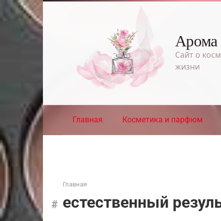
Перейти
к
контенту
Арома
Сайт о косм
жизни
Главная
Косметика и парфюм
Главная
естественный резул