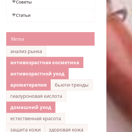
Советы
Статьи
Метки
анализ рынка
антивозрастная косметика
антивозрастной уход
ароматерапия
бьюти-тренды
гиалуроновая кислота
домашний уход
естественная красота
защита кожи
здоровая кожа