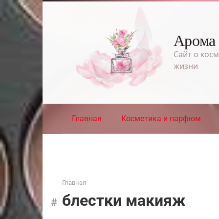
Перейти
к
контенту
Арома
Сайт о косм
жизни
Главная
Косметика и парфюм
Главная
блестки макияж