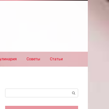
улинария
Советы
Статьи
Поиск: