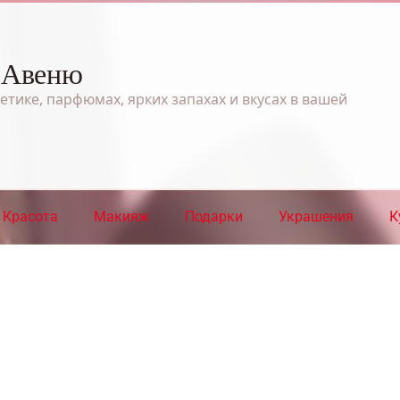
 Авеню
етике, парфюмах, ярких запахах и вкусах в вашей
Красота
Макияж
Подарки
Украшения
К