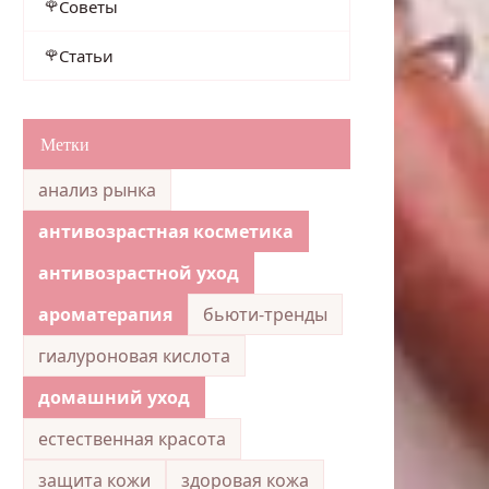
Советы
Статьи
Метки
анализ рынка
антивозрастная косметика
антивозрастной уход
ароматерапия
бьюти-тренды
гиалуроновая кислота
домашний уход
естественная красота
защита кожи
здоровая кожа