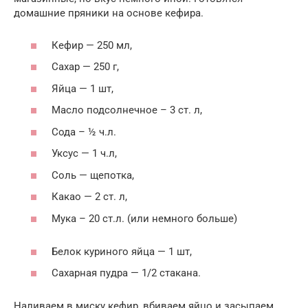
домашние пряники на основе кефира.
Кефир — 250 мл,
Сахар — 250 г,
Яйца — 1 шт,
Масло подсолнечное – 3 ст. л,
Сода – ½ ч.л.
Уксус — 1 ч.л,
Соль — щепотка,
Какао — 2 ст. л,
Мука – 20 ст.л. (или немного больше)
Белок куриного яйца — 1 шт,
Сахарная пудра — 1/2 стакана.
Наливаем в миску кефир, вбиваем яйцо и засыпаем