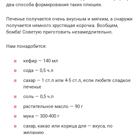
два способа формирования таких плюшек.
Печенье получается очень вкусным и мягким, а снаружи
получается немного хрустящая корочка. Вообщем,
бомба! Советую приготовить незамедлительно.
Нам понадобится:
кефир — 140 мл
сода — 0,5 ч.л
сахар — 1 ст.л или 4-5 ст.л, если любите сладкое
печенье
соль — 0,5 ч.л
растительное масло — 90 г
мука — 300-400 г
сахар, какао или корица для — вкуса, по
желанию