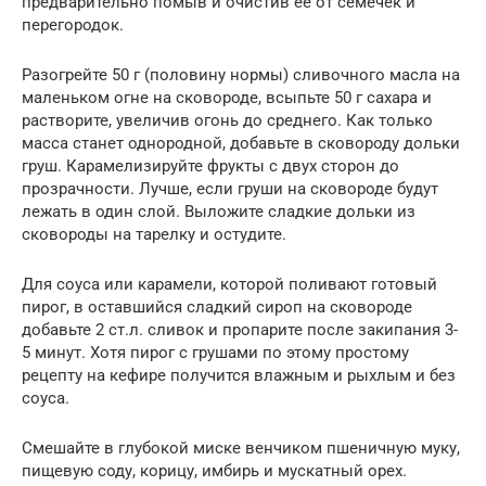
предварительно помыв и очистив ее от семечек и
перегородок.
Разогрейте 50 г (половину нормы) сливочного масла на
маленьком огне на сковороде, всыпьте 50 г сахара и
растворите, увеличив огонь до среднего. Как только
масса станет однородной, добавьте в сковороду дольки
груш. Карамелизируйте фрукты с двух сторон до
прозрачности. Лучше, если груши на сковороде будут
лежать в один слой. Выложите сладкие дольки из
сковороды на тарелку и остудите.
Для соуса или карамели, которой поливают готовый
пирог, в оставшийся сладкий сироп на сковороде
добавьте 2 ст.л. сливок и пропарите после закипания 3-
5 минут. Хотя пирог с грушами по этому простому
рецепту на кефире получится влажным и рыхлым и без
соуса.
Смешайте в глубокой миске венчиком пшеничную муку,
пищевую соду, корицу, имбирь и мускатный орех.