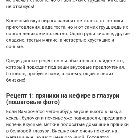
не очень их люблю, но от выпечки с грушами никогда
не откажусь!
Конечный вкус пирога зависит не только от техники
приготовления, вида теста, но и от самих груш, ведь их
сортов великое множество. Одни груши кислые, другие
сладкие, третьи мягкие, а четвертые хрустящие и
сочные.
Среди данных рецептов вы обязательно найдете тот,
который подходит под ваши вкусовые предпочтения.
Готовьте, пробуйте сами, а затем угощайте своих
близких!
Рецепт 1: пряники на кефире в глазури
(пошаговые фото)
Если Вам хочется чего-нибудь вкусненького к чаю, а
кексы, булочки и печенье уже поднадоели, предлагаю
испечь вкусные, мягкие полосатые домашние пряники
в белковой глазури. Внешне они очень похожи на
магазинные, но вкус немного иной. Готовятся