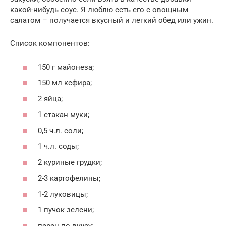
какой-нибудь соус. Я люблю есть его с овощным
салатом – получается вкусный и легкий обед или ужин.
Список компонентов:
150 г майонеза;
150 мл кефира;
2 яйца;
1 стакан муки;
0,5 ч.л. соли;
1 ч.л. соды;
2 куриные грудки;
2-3 картофелины;
1-2 луковицы;
1 пучок зелени;
перец по вкусу;