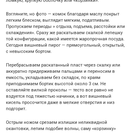
ломкую, хрупкую оболочку или «корзинки».
Взгляните, но фото — комок благодаря маслу покрыт
легким блеском, выглядит мягким, податливым.
Пропускаем периоды » отдыха, подъема, расстойки или
охлаждения». Сразу же раскатываем скалкой лепешку
той конфигурации, какой имеется жаропрочная посуда.
Сегодня вишневый пирог — прямоугольный, открытый,
с невысоким бортом.
Перебрасываем раскатанный пласт через скалку или
аккуратно придерживаем пальцами и переносим в
емкость, укладываем без складок, по краям
приподнимаем бортик высотой около 3 см. Не
оставляйте вилкой проколы — тесто все равно не
вздуется под тяжестью начинки, а вот вишневый
кисель просочится даже в мелкие отверстия и низ
подгорит.
Острым ножом срезаем излишки неликвидной
окантовки, лепим подобие волны, саму «корзинку»