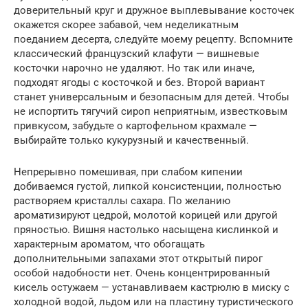
доверительный круг и дружное выплевывание косточек
окажется скорее забавой, чем неделикатным
поеданием десерта, следуйте моему рецепту. Вспомните
классический французский клафути — вишневые
косточки нарочно не удаляют. Но так или иначе,
подходят ягоды с косточкой и без. Второй вариант
станет универсальным и безопасным для детей. Чтобы
не испортить тягучий сироп неприятным, известковым
привкусом, забудьте о картофельном крахмале —
выбирайте только кукурузный и качественный.
Непрерывно помешивая, при слабом кипении
добиваемся густой, липкой консистенции, полностью
растворяем кристаллы сахара. По желанию
ароматизируют цедрой, молотой корицей или другой
пряностью. Вишня настолько насыщена кислинкой и
характерным ароматом, что обогащать
дополнительными запахами этот открытый пирог
особой надобности нет. Очень концентрированный
кисель остужаем — устанавливаем кастрюлю в миску с
холодной водой, льдом или на пластину туристического