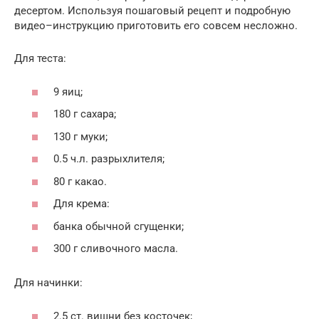
десертом. Используя пошаговый рецепт и подробную
видео–инструкцию приготовить его совсем несложно.
Для теста:
9 яиц;
180 г сахара;
130 г муки;
0.5 ч.л. разрыхлителя;
80 г какао.
Для крема:
банка обычной сгущенки;
300 г сливочного масла.
Для начинки:
2.5 ст. вишни без косточек;