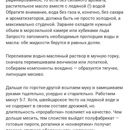
рафинированное, то есть без сильного аромата,
растительное масло вместе с ледяной (!) водой
Обратите внимание, вода без газа и, конечно, без сахара
и ароматизаторов, должна быть не просто холодной, а
максимально студеной. Заранее охладите нужный
объем в морозильной камере или кубиками льда
Запросто запомнить необходимые пропорции воды и
масла: обе жидкости берутся в равных долях.
Переливаем водно-масляный раствор в мучную горку,
сначала перемешиваем венчиком или лопаткой,
собираем компоненты воедино — образуется тягучее,
липнущее месиво.
Дальше по горстке-другой всыпаем муку и замешиваем
руками тщательно, усердно и старательно. Работаем
минут 5-7. Хотя, швейцарское тесто на ледяной воде и
не содержит в своем составе дрожжей, но
длительность «проработки» повлияет на качество. Чем
дольше месить, тем слоистее выйдет полуфабрикат —
готовые пироги, рогалики и «конвертики» получат