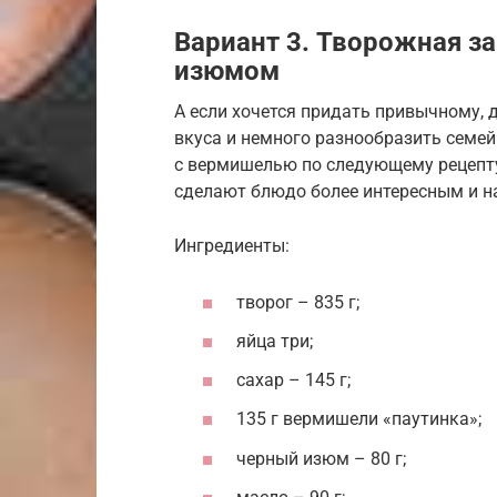
Вариант 3. Творожная з
изюмом
А если хочется придать привычному,
вкуса и немного разнообразить семей
с вермишелью по следующему рецепту
сделают блюдо более интересным и на
Ингредиенты:
творог – 835 г;
яйца три;
сахар – 145 г;
135 г вермишели «паутинка»;
черный изюм – 80 г;