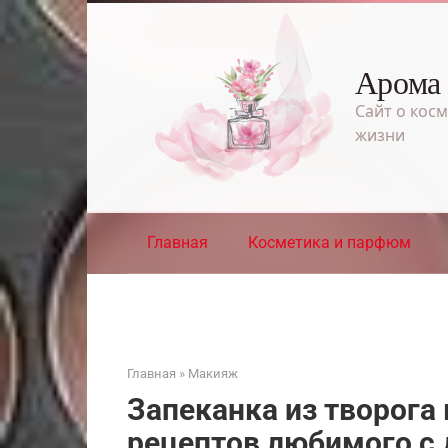
Перейти
к
контенту
Арома
Сайт о косм
жизни
Главная
Косметика и парфюм
Главная
»
Макияж
Запеканка из творога 
рецептов любимого с 