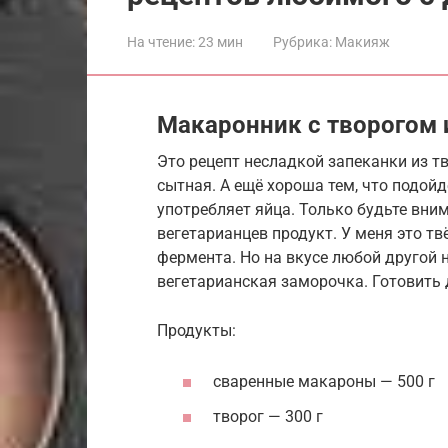
На чтение:
23 мин
Рубрика:
Макияж
Макаронник с творогом 
Это рецепт несладкой запеканки из т
сытная. А ещё хороша тем, что подойд
употребляет яйца. Только будьте вни
вегетарианцев продукт. У меня это т
фермента. Но на вкусе любой другой н
вегетарианская заморочка. Готовить 
Продукты:
сваренные макароны — 500 г
творог — 300 г