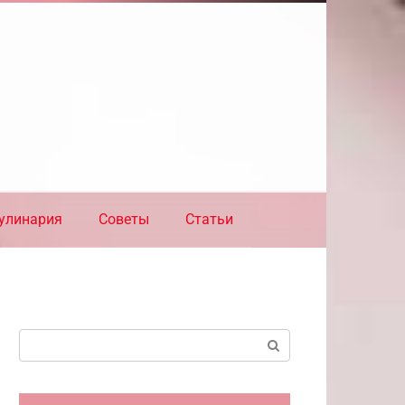
улинария
Советы
Статьи
Поиск: