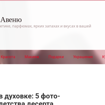
 Авеню
етике, парфюмах, ярких запахах и вкусах в вашей
Красота
Макияж
Подарки
Украшения
К
в духовке: 5 фото-
детства десерта