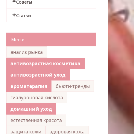
Советы
Статьи
Метки
анализ рынка
антивозрастная косметика
антивозрастной уход
ароматерапия
бьюти-тренды
гиалуроновая кислота
домашний уход
естественная красота
защита кожи
здоровая кожа