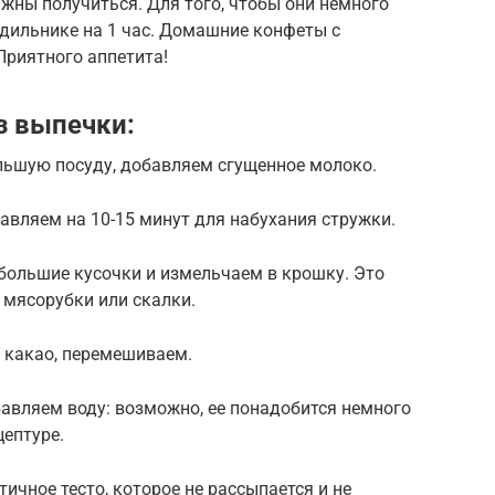
лжны получиться. Для того, чтобы они немного
одильнике на 1 час. Домашние конфеты с
Приятного аппетита!
з выпечки:
ьшую посуду, добавляем сгущенное молоко.
авляем на 10-15 минут для набухания стружки.
большие кусочки и измельчаем в крошку. Это
 мясорубки или скалки.
 какао, перемешиваем.
авляем воду: возможно, ее понадобится немного
цептуре.
стичное тесто, которое не рассыпается и не