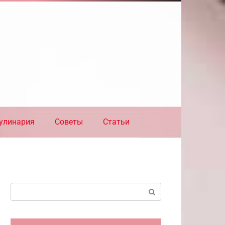
улинария
Советы
Статьи
Поиск: