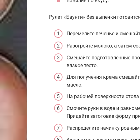
Ванилин по вкусу.
Рулет «Баунти» без выпечки готовит
Перемелите печенье и смешайте
Разогрейте молоко, а затем со
Смешайте подготовленные про
вязкое тесто.
Для получения крема смешайте
масло.
На рабочей поверхности стола
Смочите руки в воде и равном
Придайте заготовке форму пр
Распределите начинку ровным 
Аккуратно сверните рулет с п