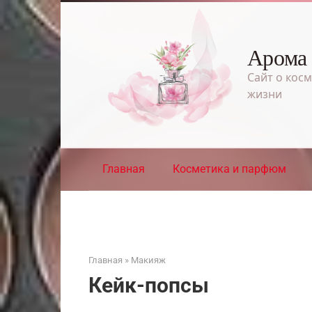
Перейти
к
контенту
Арома
Сайт о косм
жизни
Главная
Косметика и парфюм
Главная
»
Макияж
Кейк-попсы