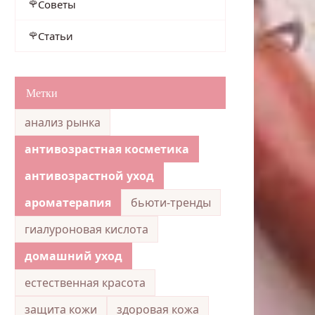
Советы
Статьи
Метки
анализ рынка
антивозрастная косметика
антивозрастной уход
ароматерапия
бьюти-тренды
гиалуроновая кислота
домашний уход
естественная красота
защита кожи
здоровая кожа