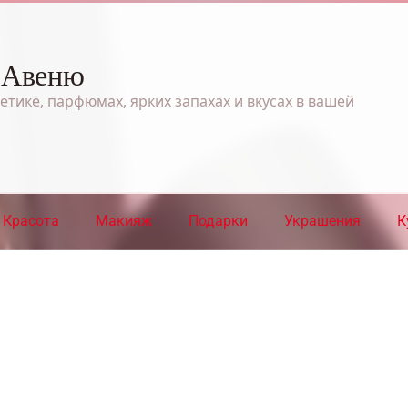
 Авеню
етике, парфюмах, ярких запахах и вкусах в вашей
Красота
Макияж
Подарки
Украшения
К