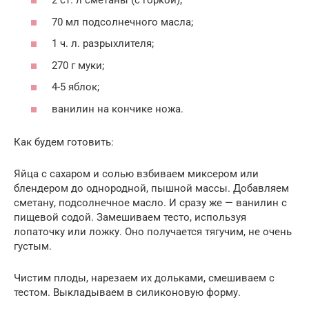
2 ст. л сметаны (с горкой);
70 мл подсолнечного масла;
1 ч. л. разрыхлителя;
270 г муки;
4-5 яблок;
ванилин на кончике ножа.
Как будем готовить:
Яйца с сахаром и солью взбиваем миксером или
блендером до однородной, пышной массы. Добавляем
сметану, подсолнечное масло. И сразу же — ванилин с
пищевой содой. Замешиваем тесто, используя
лопаточку или ложку. Оно получается тягучим, не очень
густым.
Чистим плоды, нарезаем их дольками, смешиваем с
тестом. Выкладываем в силиконовую форму.