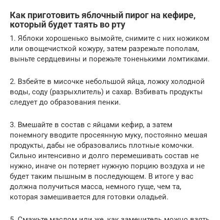
Как приготовить яблочный пирог на кефире,
который будет таять во рту
1. Яблоки хорошенько вымойте, снимите с них ножиком
или овощечисткой кожуру, затем разрежьте пополам,
выньте сердцевины и порежьте тоненькими ломтиками.
2. Взбейте в мисочке небольшой яйца, ложку холодной
воды, соду (разрыхлитель) и сахар. Взбивать продукты
следует до образования пенки.
3. Вмешайте в состав с яйцами кефир, а затем
понемногу вводите просеянную муку, постоянно мешая
продукты, дабы не образовались плотные комочки.
Сильно интенсивно и долго перемешивать состав не
нужно, иначе он потеряет нужную порцию воздуха и не
будет таким пышным в последующем. В итоге у вас
должна получиться масса, немного гуще, чем та,
которая замешивается для готовки оладьей.
5. Смажьте маслом или же, как заменитель можно взять