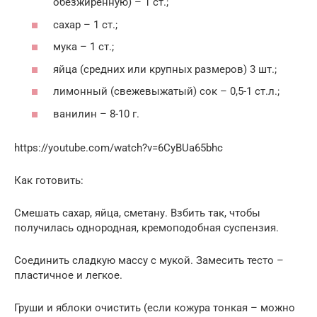
обезжиренную) – 1 ст.;
сахар – 1 ст.;
мука – 1 ст.;
яйца (средних или крупных размеров) 3 шт.;
лимонный (свежевыжатый) сок – 0,5-1 ст.л.;
ванилин – 8-10 г.
https://youtube.com/watch?v=6CyBUa65bhc
Как готовить:
Смешать сахар, яйца, сметану. Взбить так, чтобы
получилась однородная, кремоподобная суспензия.
Соединить сладкую массу с мукой. Замесить тесто –
пластичное и легкое.
Груши и яблоки очистить (если кожура тонкая – можно