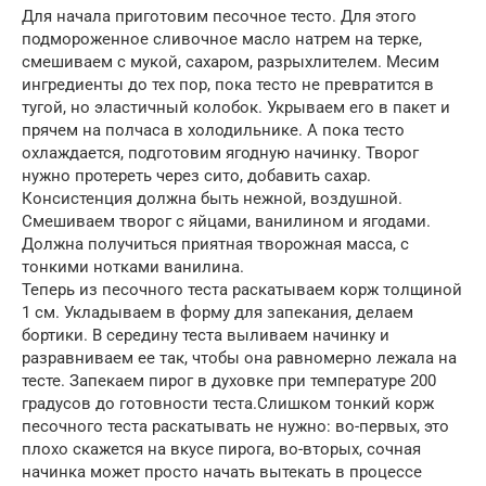
Для начала приготовим песочное тесто. Для этого
подмороженное сливочное масло натрем на терке,
смешиваем с мукой, сахаром, разрыхлителем. Месим
ингредиенты до тех пор, пока тесто не превратится в
тугой, но эластичный колобок. Укрываем его в пакет и
прячем на полчаса в холодильнике. А пока тесто
охлаждается, подготовим ягодную начинку. Творог
нужно протереть через сито, добавить сахар.
Консистенция должна быть нежной, воздушной.
Смешиваем творог с яйцами, ванилином и ягодами.
Должна получиться приятная творожная масса, с
тонкими нотками ванилина.
Теперь из песочного теста раскатываем корж толщиной
1 см. Укладываем в форму для запекания, делаем
бортики. В середину теста выливаем начинку и
разравниваем ее так, чтобы она равномерно лежала на
тесте. Запекаем пирог в духовке при температуре 200
градусов до готовности теста.Слишком тонкий корж
песочного теста раскатывать не нужно: во-первых, это
плохо скажется на вкусе пирога, во-вторых, сочная
начинка может просто начать вытекать в процессе