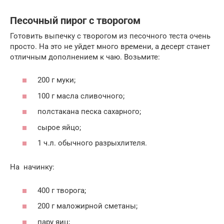
Песочный пирог с творогом
Готовить выпечку с творогом из песочного теста очень
просто. На это не уйдет много времени, а десерт станет
отличным дополнением к чаю. Возьмите:
200 г муки;
100 г масла сливочного;
полстакана песка сахарного;
сырое яйцо;
1 ч.л. обычного разрыхлителя.
На начинку:
400 г творога;
200 г маложирной сметаны;
пару яиц;