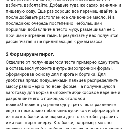
взбейте, взболтайте. Добавьте туда же сахар, ванилин и
пищевую соду. Еще раз хорошо все перемешивайте, а
после добавьте растопленное сливочное масло. И в
последнюю очередь постепенно, небольшими
порциями добавляйте в тесто муку, размешивая ее с
прочими ингредиентами. В результате у вас получится
рассыпчатая и не прилипающая к рукам масса.
2 Формируем пирог.
Отделите от получившегося теста примерно одну треть,
а оставшееся уложите внутрь жаропрочной формы,
сформировав основу для пирога и бортики. Для
удобства прямо подушечками пальцев распределяйте
массу равномерно по всей форме.На получившуюся
заготовку для коржа выложите абрикосовое варенье и
разровняйте его с помощью столовой
ложки.Отложенную ранее одну треть теста разделите
еще на несколько небольших кусочков и сформируйте
из них колбаски или шарики для того, чтобы украсить
ими ваш пирог сверху. Колбаски, например, можно
уложить сеточкой, а небольшие шарики просто красиво