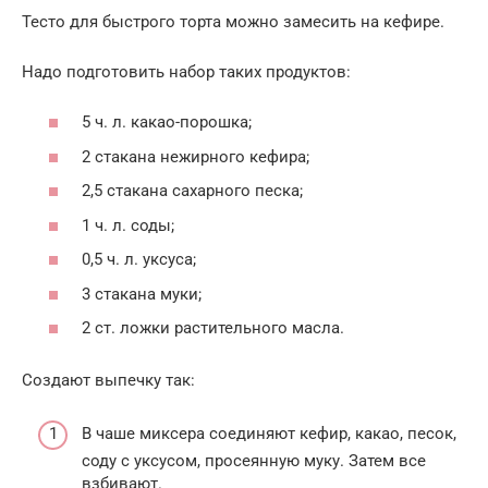
Тесто для быстрого торта можно замесить на кефире.
Надо подготовить набор таких продуктов:
5 ч. л. какао-порошка;
2 стакана нежирного кефира;
2,5 стакана сахарного песка;
1 ч. л. соды;
0,5 ч. л. уксуса;
3 стакана муки;
2 ст. ложки растительного масла.
Создают выпечку так:
В чаше миксера соединяют кефир, какао, песок,
соду с уксусом, просеянную муку. Затем все
взбивают.