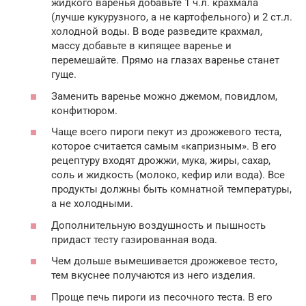
жидкого варенья добавьте 1 ч.л. крахмала
(лучше кукурузного, а не картофельного) и 2 ст.л.
холодной воды. В воде разведите крахмал,
массу добавьте в кипящее варенье и
перемешайте. Прямо на глазах варенье станет
гуще.
Заменить варенье можно джемом, повидлом,
конфитюром.
Чаще всего пироги пекут из дрожжевого теста,
которое считается самым «капризным». В его
рецептуру входят дрожжи, мука, жиры, сахар,
соль и жидкость (молоко, кефир или вода). Все
продукты должны быть комнатной температуры,
а не холодными.
Дополнительную воздушность и пышность
придаст тесту газированная вода.
Чем дольше вымешивается дрожжевое тесто,
тем вкуснее получаются из него изделия.
Проще печь пироги из песочного теста. В его