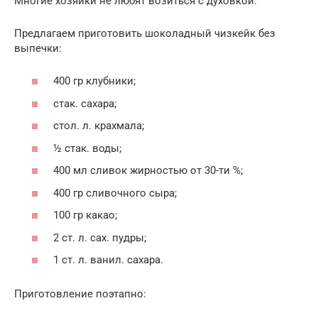
Многие хозяйки не любят возиться с духовкой.
Предлагаем приготовить шоколадный чизкейк без
выпечки:
400 гр клубники;
стак. сахара;
стол. л. крахмала;
½ стак. воды;
400 мл сливок жирностью от 30-ти %;
400 гр сливочного сыра;
100 гр какао;
2 ст. л. сах. пудры;
1 ст. л. ванил. сахара.
Приготовление поэтапно: