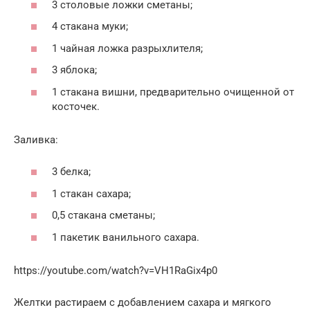
3 столовые ложки сметаны;
4 стакана муки;
1 чайная ложка разрыхлителя;
3 яблока;
1 стакана вишни, предварительно очищенной от
косточек.
Заливка:
3 белка;
1 стакан сахара;
0,5 стакана сметаны;
1 пакетик ванильного сахара.
https://youtube.com/watch?v=VH1RaGix4p0
Желтки растираем с добавлением сахара и мягкого