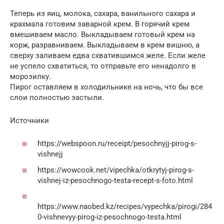
Теперь из яиц, молока, сахара, ванильного сахара и
крахмала готовим заварной крем. В горячий крем
вмешиваем масло. Выкладываем готовый крем на
корж, разравниваем. Выкладываем в крем вишню, а
сверху заливаем едва схватившимся желе. Если желе
не успело схватиться, то отправьте его ненадолго в
морозилку.
Пирог оставляем в холодильнике на ночь, что бы все
слои полностью застыли.
Источники
https://webspoon.ru/receipt/pesochnyjj-pirog-s-
vishnejj
https://wowcook.net/vipechka/otkrytyj-pirog-s-
vishnej-iz-pesochnogo-testa-recept-s-foto.html
https://www.naobed.kz/recipes/vypechka/pirogi/284
0-vishnevyy-pirog-iz-pesochnogo-testa.html