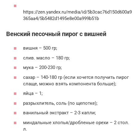
https://zen.yandex.ru/media/id/5b3cac76d150d600a9
365aa4/5b5482d1495e8e00a999b51b
Венский песочный пирог с вишней
вишня – 500 гр;
слив. масло – 180 гр;
мука – 200-230 гр;
сахар – 140-180 гр (если хочется получить пирог
слаще, можно взять компонента больше);
яйца – 1;
разрыхлитель, соль (по щепотке);
ванильный экстракт – 2-3 капли;
миндальные хлопья/дробленые орехи – 2 стол.
л.