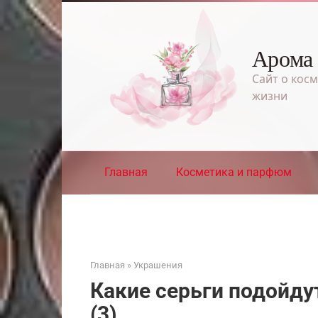
Перейти
к
контенту
Арома
Сайт о косм
жизни
Главная
Косметика и парфюм
Главная
»
Украшения
Какие серьги подойду
(3)