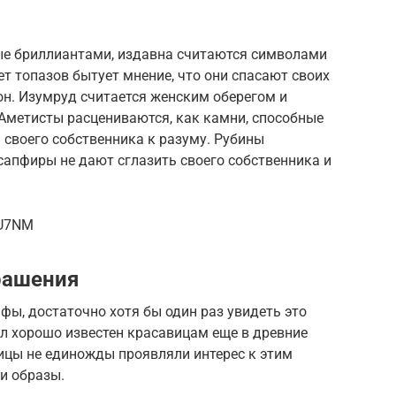
ые бриллиантами, издавна считаются символами
ет топазов бытует мнение, что они спасают своих
он. Изумруд считается женским оберегом и
 Аметисты расцениваются, как камни, способные
своего собственника к разуму. Рубины
 сапфиры не дают сглазить своего собственника и
kU7NM
рашения
ффы, достаточно хотя бы один раз увидеть это
л хорошо известен красавицам еще в древние
ицы не единожды проявляли интерес к этим
и образы.