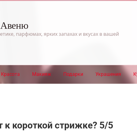
 Авеню
етике, парфюмах, ярких запахах и вкусах в вашей
Красота
Макияж
Подарки
Украшения
К
т к короткой стрижке? 5/5