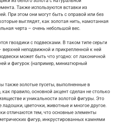
дики из белого золота с натуральной
емента. Также используются вставки из
й. При этом они могут быть с оправой или без
 которые выглядят, как золотая нить, намотанная
льная черта – очень небольшой вес.
ся гвоздики с подвесками. В таком типе серьги
– верхней неподвижной и прикрепленной к ней
подвески может быть что угодно: от лаконичной
ней и фигурок (например, миниатюрный
ы также золотые пусеты, выполненные в
 как правило, основной акцент сделан не столько
изяществе и уникальности золотой фигуры. Это
е ладошки, цветочки, животные и многое другое.
ки отличаются тем, что основные элементы
метрических фигур, инкрустированных камнями