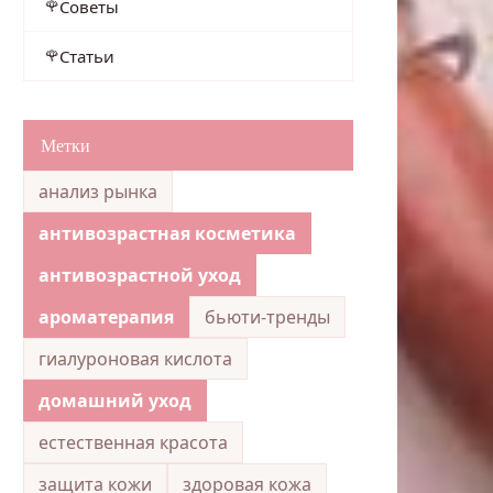
Советы
Статьи
Метки
анализ рынка
антивозрастная косметика
антивозрастной уход
ароматерапия
бьюти-тренды
гиалуроновая кислота
домашний уход
естественная красота
защита кожи
здоровая кожа