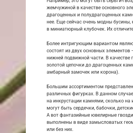
Например, это могут быть серьги-гвоз
жемчужиной в качестве основного эл
драгоценных и полудрагоценных камне
нее. Еще сейчас очень модны бусины,
в миниатюрный клубочек. Их отличите
Более интригующим вариантом являют
состоят из двух основных элементов 
нижней подвижной части. В качестве 
золотой цепочки до драгоценных кам
амбарный замочек или корона).
Большим ассортиментом представлен
различных фигурках. В данном случае,
на инкрустации камнями, сколько на 
могут быть сердечки, бабочки, детски
А вот фантазийные ювелирные гвозди
выполнены в виде замысловатых гео
или без них.