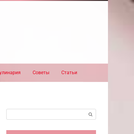
улинария
Советы
Статьи
Поиск: