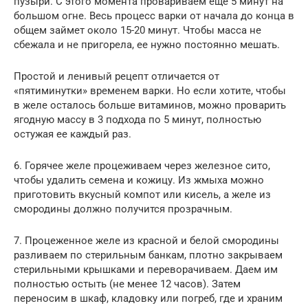
пузыри. С этого момента провариваем еще 5 минут на
большом огне. Весь процесс варки от начала до конца в
общем займет около 15-20 минут. Чтобы масса не
сбежала и не пригорела, ее нужно постоянно мешать.
Простой и ленивый рецепт отличается от
«пятиминутки» временем варки. Но если хотите, чтобы
в желе осталось больше витаминов, можно проварить
ягодную массу в 3 подхода по 5 минут, полностью
остужая ее каждый раз.
6. Горячее желе процеживаем через железное сито,
чтобы удалить семена и кожицу. Из жмыха можно
приготовить вкусный компот или кисель, а желе из
смородины должно получится прозрачным.
7. Процеженное желе из красной и белой смородины
разливаем по стерильным банкам, плотно закрываем
стерильными крышками и переворачиваем. Даем им
полностью остыть (не менее 12 часов). Затем
переносим в шкаф, кладовку или погреб, где и храним