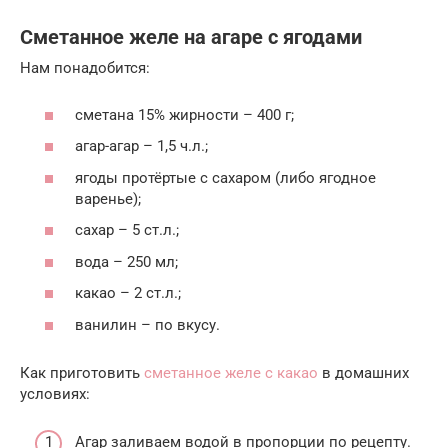
Сметанное желе на агаре с ягодами
Нам понадобится:
сметана 15% жирности – 400 г;
агар-агар – 1,5 ч.л.;
ягоды протёртые с сахаром (либо ягодное
варенье);
сахар – 5 ст.л.;
вода – 250 мл;
какао – 2 ст.л.;
ванилин – по вкусу.
Как приготовить
сметанное желе с какао
в домашних
условиях:
Агар заливаем водой в пропорции по рецепту.